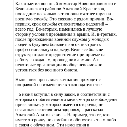
Как отметил военный комиссар Новопокровского и
Белоглинского районов Анатолий Красников,
последние несколько лет юноши охотнее идут на
военную службу. Это связано с рядом причин. Во-
первых, срок службы относительно недолгий –
всего год. Во-вторых, изменились в лучшую
сторону условия пребывания в армии. И, в-третьих,
после прохождения военной службы у молодых
людей в будущем больше шансов построить
профессиональную карьеру. Ведь все больше
структур отдают предпочтение при приеме на
работу гражданам, прошедшим армию. А в
некоторые организации вообще невозможно
устроиться без военного билета.
Нынешняя призывная кампания проходит с
поправкой на изменение в законодательстве.
– 6 июня вступил в силу закон, в соответствии с
которым от обязательного медосмотра освобождены
призывники, у которых имеется отсрочка, не
связанная с состоянием здоровья, – рассказал
Анатолий Анатольевич. – Например, это те, кто
имеет отсрочку по семейным обстоятельствам либо
в связи с обучением. Эти изменения в