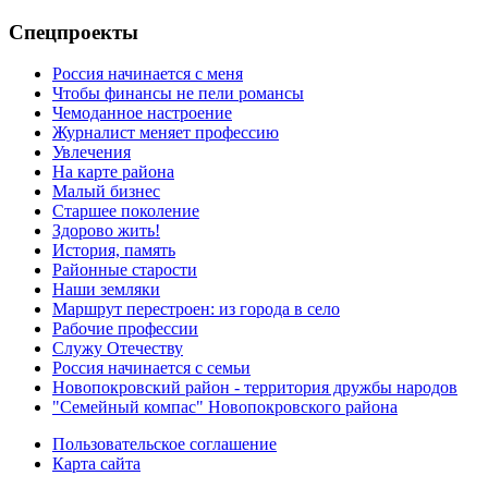
Спецпроекты
Россия начинается с меня
Чтобы финансы не пели романсы
Чемоданное настроение
Журналист меняет профессию
Увлечения
На карте района
Малый бизнес
Старшее поколение
Здорово жить!
История, память
Районные старости
Наши земляки
Маршрут перестроен: из города в село
Рабочие профессии
Служу Отечеству
Россия начинается с семьи
Новопокровский район - территория дружбы народов
"Семейный компас" Новопокровского района
Пользовательское соглашение
Карта сайта