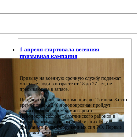
1 апреля стартовала весенняя
призывная кампания
Призыву на военную срочную службу подлежат
молодые люди в возрасте от 18 до 27 лет, не
пребывающие в запасе.
Продлится призывная кампания до 15 июля. За это
время порядка 240 новопокровчан пройдут
комиссию в военном комиссариате
Новопокровского и Белоглинского районов в
Краснодарском крае, около 60 из них будут
призваны в ряды Вооруженных сил РФ. Первые
отправки начнутся с 12 мая.