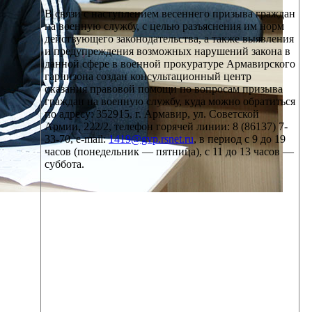
В связи с наступлением весеннего призыва граждан
на военную службу, с целью разъяснения им норм
действующего законодательства, а также выявления
и предупреждения возможных нарушений закона в
данной сфере в военной прокуратуре Армавирского
гарнизона создан консультационный центр
оказания правовой помощи по вопросам призыва
граждан на военную службу, куда можно обратиться
по адресу: 352915, г. Армавир, ул. Советской
Армии, 222/2, телефон горячей линии: 8 (86137) 7-
33-70, e-mail:
1419@gvp.rsnet.ru
, в период с 9 до 19
часов (понедельник — пятница), с 11 до 13 часов —
суббота.