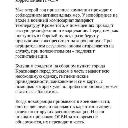
корреспондента «СГ»
Уже второй год призывные кампании проходят с
соблюдением антиковидных мер. У новобранцев на
входе в военный комиссариат замеряют
температуру. Кроме того, в помещениях проводят
частую дезинфекцию и кварцевание. Перед тем, как
поступить в сборный пункт, врачи берут у
призывников экспресс-тест на коронавирус. При
отрицательном результате юноша отправляется на
службу, при положительном – подлежит
госпитализации.
Будущим солдатам на сборном пункте города
Краснодара перед отъездом в часть выдают всю
необходимую одежду, гигиенические
принадлежности, банковские и сим-карты, с
помощью которых уже по прибытии юноша сможет
связаться с близкими.
Когда новобранцы прибывают в военные части,
они на две недели попадают в карантин и живут
отдельно от других военнослужащих. И если
никаких признаков ОРВИ за это время не
обнаружится, их переводят в часть.