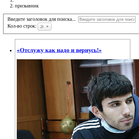
призывник
Введите заголовок для поиска...
Кол-во строк:
20
«Отслужу как надо и вернусь!»