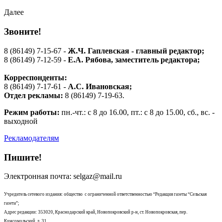
Далее
Звоните!
8 (86149) 7-15-67 -
Ж.Ч. Гаплевская - главный редактор;
8 (86149) 7-12-59 -
Е.А. Рябова
, заместитель редактора;
Корреспонденты:
8 (86149) 7-17-61 -
А.С. Ивановская;
Отдел рекламы:
8 (86149) 7-19-63.
Режим работы:
пн.-чт.: с 8 до 16.00, пт.: с 8 до 15.00, сб., вс. -
выходной
Рекламодателям
Пишите!
Электронная почта: selgaz@mail.ru
Учредитель сетевого издания: общество с ограниченной ответственностью “Редакция газеты “Сельская
газета”;
Адрес редакции: 353020, Краснодарский край, Новопокровский р-н, ст. Новопокровская, пер.
Комсомольский, д. 31.