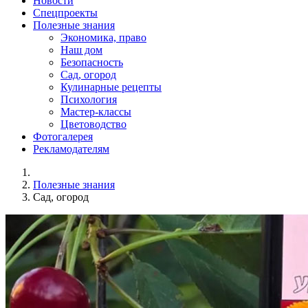
Новости
Спецпроекты
Полезные знания
Экономика, право
Наш дом
Безопасность
Сад, огород
Кулинарные рецепты
Психология
Мастер-классы
Цветоводство
Фотогалерея
Рекламодателям
Полезные знания
Сад, огород