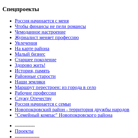
Спецпроекты
Россия начинается с меня
Чтобы финансы не пели романсы
Чемоданное настроение
Журналист меняет профессию
Увлечения
На карте района
Малый бизнес
Старшее поколение
Здорово жить!
История, память
Районные старости
Наши земляки
Маршрут перестроен: из города в село
Рабочие профессии
Служу Отечеству
Россия начинается с семьи
Новопокровский район - территория дружбы народов
"Семейный компас" Новопокровского района
-------------
Проекты
----------------