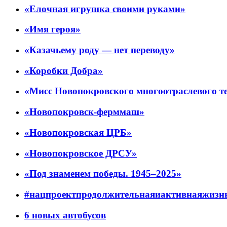
«Елочная игрушка своими руками»
«Имя героя»
«Казачьему роду — нет переводу»
«Коробки Добра»
«Мисс Новопокровского многоотраслевого т
«Новопокровск-ферммаш»
«Новопокровская ЦРБ»
«Новопокровское ДРСУ»
«Под знаменем победы. 1945–2025»
#нацпроектпродолжительнаяиактивнаяжизн
6 новых автобусов