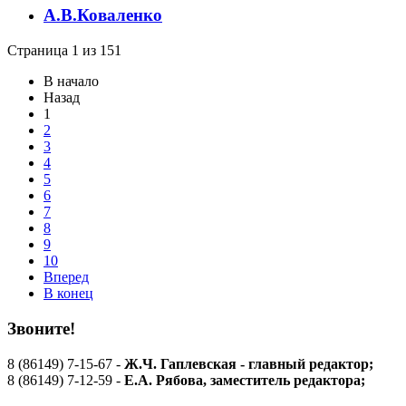
А.В.Коваленко
Страница 1 из 151
В начало
Назад
1
2
3
4
5
6
7
8
9
10
Вперед
В конец
Звоните!
8 (86149) 7-15-67 -
Ж.Ч. Гаплевская - главный редактор;
8 (86149) 7-12-59 -
Е.А. Рябова
, заместитель редактора;