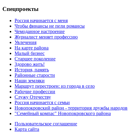
Спецпроекты
Россия начинается с меня
Чтобы финансы не пели романсы
Чемоданное настроение
Журналист меняет профессию
Увлечения
На карте района
Малый бизнес
Старшее поколение
Здорово жить!
История, память
Районные старости
Наши земляки
Маршрут перестроен: из города в село
Рабочие профессии
Служу Отечеству
Россия начинается с семьи
Новопокровский район - территория дружбы народов
"Семейный компас" Новопокровского района
Пользовательское соглашение
Карта сайта