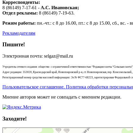
Корреспонденты:
8 (86149) 7-17-61 -
А.С. Ивановская;
Отдел рекламы:
8 (86149) 7-19-63.
Режим работы:
пн.-чт.: с 8 до 16.00, пт.: с 8 до 15.00, сб., вс. 
Рекламодателям
Пишите!
Электронная почта: selgaz@mail.ru
Учредитель сетевого издания: общество с ограниченной ответственностью “Редакция газеты “Сельская газета”
Адрес редакции: 353020, Краснодарский край, Новопокровский р-н, ст. Новопокровская, пер. Комсомольский, д
Регистрационный номер средства массовой информации: Эл № ФС77-68223, зарегистрирован Федеральной слу
Пользовательское соглашение. Политика обработки персональ
Мнение авторов может не совпадать с мнением редакции.
Заходите!