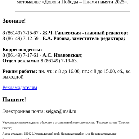
мотомарше «Дороги Победы – Пламя памяти 2025».
Звоните!
8 (86149) 7-15-67 -
Ж.Ч. Гаплевская - главный редактор;
8 (86149) 7-12-59 -
Е.А. Рябова
, заместитель редактора;
Корреспонденты:
8 (86149) 7-17-61 -
А.С. Ивановская;
Отдел рекламы:
8 (86149) 7-19-63.
Режим работы:
пн.-чт.: с 8 до 16.00, пт.: с 8 до 15.00, сб., вс. -
выходной
Рекламодателям
Пишите!
Электронная почта: selgaz@mail.ru
Учредитель сетевого издания: общество с ограниченной ответственностью “Редакция газеты “Сельская
газета”;
Адрес редакции: 353020, Краснодарский край, Новопокровский р-н, ст. Новопокровская, пер.