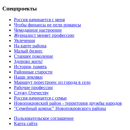
Спецпроекты
Россия начинается с меня
Чтобы финансы не пели романсы
Чемоданное настроение
Журналист меняет профессию
Увлечения
На карте района
Малый бизнес
Старшее поколение
Здорово жить!
История, память
Районные старости
Наши земляки
Маршрут перестроен: из города в село
Рабочие профессии
Служу Отечеству
Россия начинается с семьи
Новопокровский район - территория дружбы народов
"Семейный компас" Новопокровского района
Пользовательское соглашение
Карта сайта