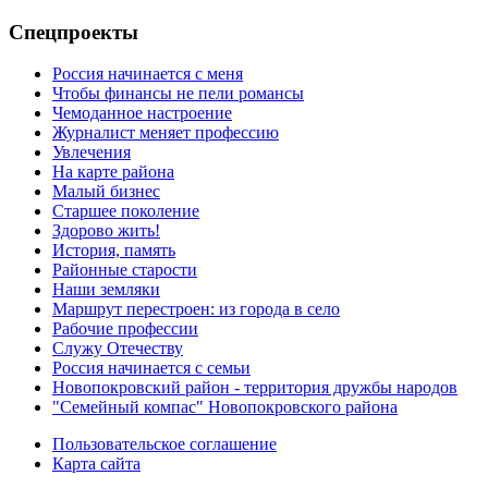
Спецпроекты
Россия начинается с меня
Чтобы финансы не пели романсы
Чемоданное настроение
Журналист меняет профессию
Увлечения
На карте района
Малый бизнес
Старшее поколение
Здорово жить!
История, память
Районные старости
Наши земляки
Маршрут перестроен: из города в село
Рабочие профессии
Служу Отечеству
Россия начинается с семьи
Новопокровский район - территория дружбы народов
"Семейный компас" Новопокровского района
Пользовательское соглашение
Карта сайта