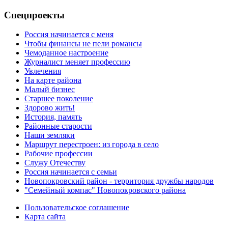
Спецпроекты
Россия начинается с меня
Чтобы финансы не пели романсы
Чемоданное настроение
Журналист меняет профессию
Увлечения
На карте района
Малый бизнес
Старшее поколение
Здорово жить!
История, память
Районные старости
Наши земляки
Маршрут перестроен: из города в село
Рабочие профессии
Служу Отечеству
Россия начинается с семьи
Новопокровский район - территория дружбы народов
"Семейный компас" Новопокровского района
Пользовательское соглашение
Карта сайта