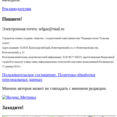
Рекламодателям
Пишите!
Электронная почта: selgaz@mail.ru
Учредитель сетевого издания: общество с ограниченной ответственностью “Редакция газеты “Сельская
газета”;
Адрес редакции: 353020, Краснодарский край, Новопокровский р-н, ст. Новопокровская, пер.
Комсомольский, д. 31.
Регистрационный номер средства массовой информации: Эл № ФС77-68223, зарегистрирован Федеральной
службой по надзору в сфере связи, информационных технологий и массовых коммуникаций (Роскмнадзор)
27 декабря 2016 г..
Пользовательское соглашение. Политика обработки
персональных данных
Мнение авторов может не совпадать с мнением редакции.
Заходите!