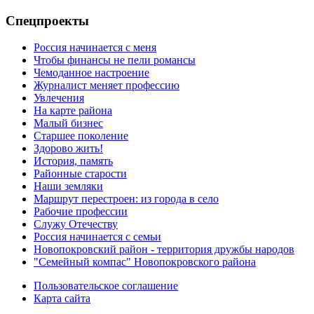
Спецпроекты
Россия начинается с меня
Чтобы финансы не пели романсы
Чемоданное настроение
Журналист меняет профессию
Увлечения
На карте района
Малый бизнес
Старшее поколение
Здорово жить!
История, память
Районные старости
Наши земляки
Маршрут перестроен: из города в село
Рабочие профессии
Служу Отечеству
Россия начинается с семьи
Новопокровский район - территория дружбы народов
"Семейный компас" Новопокровского района
Пользовательское соглашение
Карта сайта