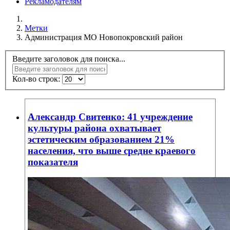
Рекламодателям
Метки
Администрация МО Новопокровский район
Введите заголовок для поиска...
Кол-во строк:
Александр Свитенко: 41 учреждение
культуры района охватывает
эстетическим образованием 21%
населения, что выше средне краевого
показателя