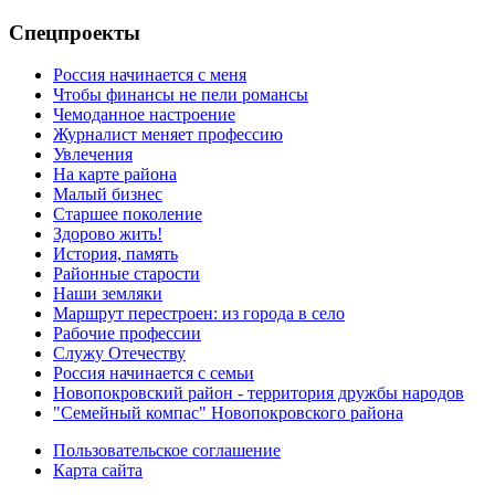
Спецпроекты
Россия начинается с меня
Чтобы финансы не пели романсы
Чемоданное настроение
Журналист меняет профессию
Увлечения
На карте района
Малый бизнес
Старшее поколение
Здорово жить!
История, память
Районные старости
Наши земляки
Маршрут перестроен: из города в село
Рабочие профессии
Служу Отечеству
Россия начинается с семьи
Новопокровский район - территория дружбы народов
"Семейный компас" Новопокровского района
Пользовательское соглашение
Карта сайта