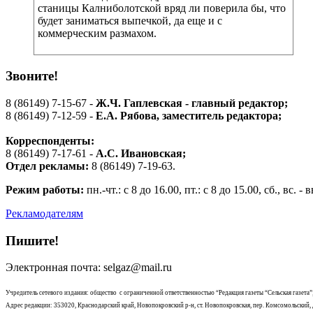
станицы Калниболотской вряд ли поверила бы, что
будет заниматься выпечкой, да еще и с
коммерческим размахом.
Звоните!
8 (86149) 7-15-67 -
Ж.Ч. Гаплевская - главный редактор;
8 (86149) 7-12-59 -
Е.А. Рябова
, заместитель редактора;
Корреспонденты:
8 (86149) 7-17-61 -
А.С. Ивановская;
Отдел рекламы:
8 (86149) 7-19-63.
Режим работы:
пн.-чт.: с 8 до 16.00, пт.: с 8 до 15.00, сб., вс. 
Рекламодателям
Пишите!
Электронная почта: selgaz@mail.ru
Учредитель сетевого издания: общество с ограниченной ответственностью “Редакция газеты “Сельская газета”
Адрес редакции: 353020, Краснодарский край, Новопокровский р-н, ст. Новопокровская, пер. Комсомольский, д