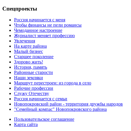
Спецпроекты
Россия начинается с меня
Чтобы финансы не пели романсы
Чемоданное настроение
Журналист меняет профессию
Увлечения
На карте района
Малый бизнес
Старшее поколение
Здорово жить!
История, память
Районные старости
Наши земляки
Маршрут перестроен: из города в село
Рабочие профессии
Служу Отечеству
Россия начинается с семьи
Новопокровский район - территория дружбы народов
"Семейный компас" Новопокровского района
Пользовательское соглашение
Карта сайта