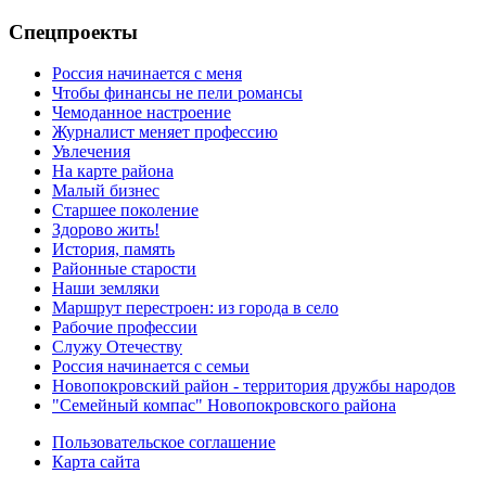
Спецпроекты
Россия начинается с меня
Чтобы финансы не пели романсы
Чемоданное настроение
Журналист меняет профессию
Увлечения
На карте района
Малый бизнес
Старшее поколение
Здорово жить!
История, память
Районные старости
Наши земляки
Маршрут перестроен: из города в село
Рабочие профессии
Служу Отечеству
Россия начинается с семьи
Новопокровский район - территория дружбы народов
"Семейный компас" Новопокровского района
Пользовательское соглашение
Карта сайта