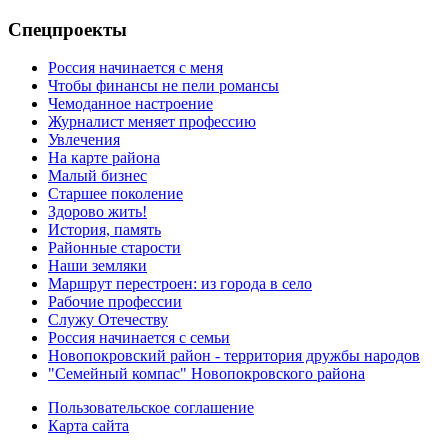
Спецпроекты
Россия начинается с меня
Чтобы финансы не пели романсы
Чемоданное настроение
Журналист меняет профессию
Увлечения
На карте района
Малый бизнес
Старшее поколение
Здорово жить!
История, память
Районные старости
Наши земляки
Маршрут перестроен: из города в село
Рабочие профессии
Служу Отечеству
Россия начинается с семьи
Новопокровский район - территория дружбы народов
"Семейный компас" Новопокровского района
Пользовательское соглашение
Карта сайта