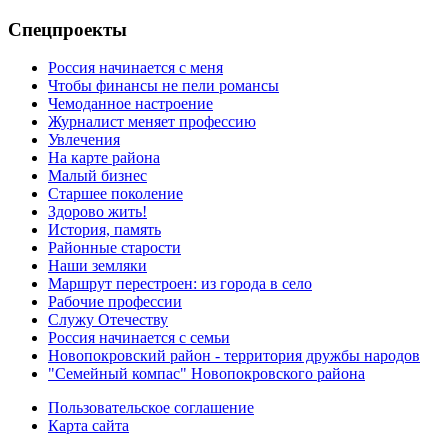
Спецпроекты
Россия начинается с меня
Чтобы финансы не пели романсы
Чемоданное настроение
Журналист меняет профессию
Увлечения
На карте района
Малый бизнес
Старшее поколение
Здорово жить!
История, память
Районные старости
Наши земляки
Маршрут перестроен: из города в село
Рабочие профессии
Служу Отечеству
Россия начинается с семьи
Новопокровский район - территория дружбы народов
"Семейный компас" Новопокровского района
Пользовательское соглашение
Карта сайта