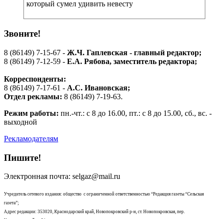
который сумел удивить невесту
Звоните!
8 (86149) 7-15-67 -
Ж.Ч. Гаплевская - главный редактор;
8 (86149) 7-12-59 -
Е.А. Рябова
, заместитель редактора;
Корреспонденты:
8 (86149) 7-17-61 -
А.С. Ивановская;
Отдел рекламы:
8 (86149) 7-19-63.
Режим работы:
пн.-чт.: с 8 до 16.00, пт.: с 8 до 15.00, сб., вс. -
выходной
Рекламодателям
Пишите!
Электронная почта: selgaz@mail.ru
Учредитель сетевого издания: общество с ограниченной ответственностью “Редакция газеты “Сельская
газета”;
Адрес редакции: 353020, Краснодарский край, Новопокровский р-н, ст. Новопокровская, пер.