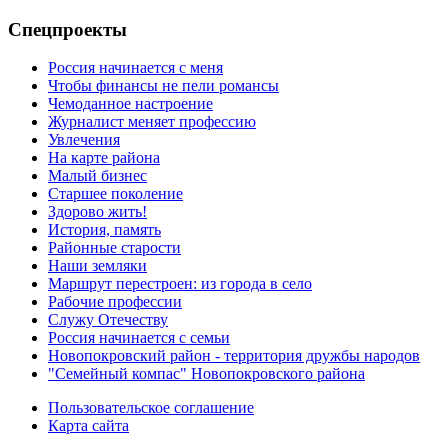
Спецпроекты
Россия начинается с меня
Чтобы финансы не пели романсы
Чемоданное настроение
Журналист меняет профессию
Увлечения
На карте района
Малый бизнес
Старшее поколение
Здорово жить!
История, память
Районные старости
Наши земляки
Маршрут перестроен: из города в село
Рабочие профессии
Служу Отечеству
Россия начинается с семьи
Новопокровский район - территория дружбы народов
"Семейный компас" Новопокровского района
Пользовательское соглашение
Карта сайта