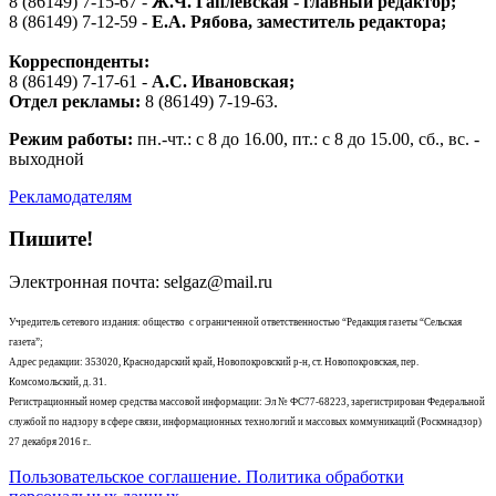
8 (86149) 7-15-67 -
Ж.Ч. Гаплевская - главный редактор;
8 (86149) 7-12-59 -
Е.А. Рябова
, заместитель редактора;
Корреспонденты:
8 (86149) 7-17-61 -
А.С. Ивановская;
Отдел рекламы:
8 (86149) 7-19-63.
Режим работы:
пн.-чт.: с 8 до 16.00, пт.: с 8 до 15.00, сб., вс. -
выходной
Рекламодателям
Пишите!
Электронная почта: selgaz@mail.ru
Учредитель сетевого издания: общество с ограниченной ответственностью “Редакция газеты “Сельская
газета”;
Адрес редакции: 353020, Краснодарский край, Новопокровский р-н, ст. Новопокровская, пер.
Комсомольский, д. 31.
Регистрационный номер средства массовой информации: Эл № ФС77-68223, зарегистрирован Федеральной
службой по надзору в сфере связи, информационных технологий и массовых коммуникаций (Роскмнадзор)
27 декабря 2016 г..
Пользовательское соглашение. Политика обработки