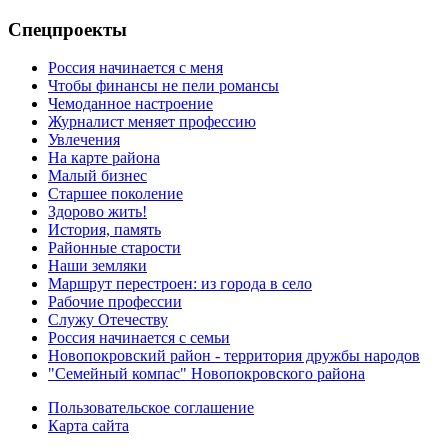
Спецпроекты
Россия начинается с меня
Чтобы финансы не пели романсы
Чемоданное настроение
Журналист меняет профессию
Увлечения
На карте района
Малый бизнес
Старшее поколение
Здорово жить!
История, память
Районные старости
Наши земляки
Маршрут перестроен: из города в село
Рабочие профессии
Служу Отечеству
Россия начинается с семьи
Новопокровский район - территория дружбы народов
"Семейный компас" Новопокровского района
Пользовательское соглашение
Карта сайта