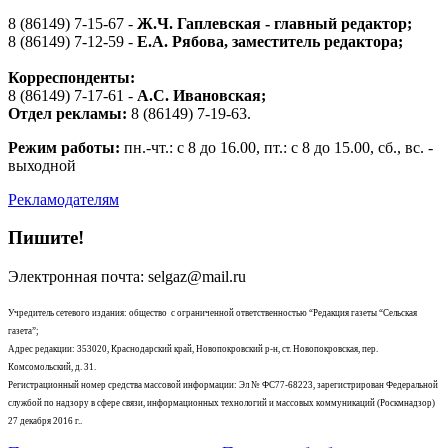
8 (86149) 7-15-67 -
Ж.Ч. Гаплевская - главный редактор;
8 (86149) 7-12-59 -
Е.А. Рябова
, заместитель редактора;
Корреспонденты:
8 (86149) 7-17-61 -
А.С. Ивановская;
Отдел рекламы:
8 (86149) 7-19-63.
Режим работы:
пн.-чт.: с 8 до 16.00, пт.: с 8 до 15.00, сб., вс. -
выходной
Рекламодателям
Пишите!
Электронная почта: selgaz@mail.ru
Учредитель сетевого издания: общество с ограниченной ответственностью “Редакция газеты “Сельская
газета”;
Адрес редакции: 353020, Краснодарский край, Новопокровский р-н, ст. Новопокровская, пер.
Комсомольский, д. 31.
Регистрационный номер средства массовой информации: Эл № ФС77-68223, зарегистрирован Федеральной
службой по надзору в сфере связи, информационных технологий и массовых коммуникаций (Роскмнадзор)
27 декабря 2016 г..