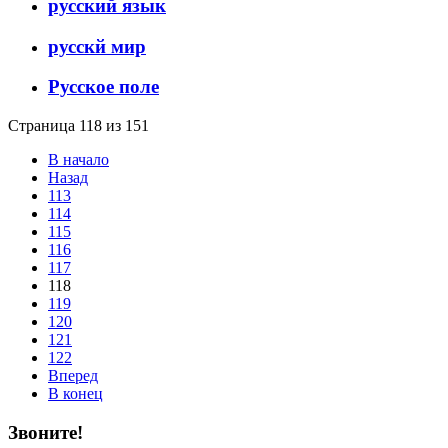
русский язык
русскй мир
Русское поле
Страница 118 из 151
В начало
Назад
113
114
115
116
117
118
119
120
121
122
Вперед
В конец
Звоните!