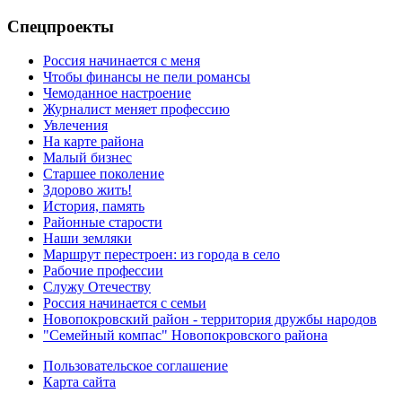
Спецпроекты
Россия начинается с меня
Чтобы финансы не пели романсы
Чемоданное настроение
Журналист меняет профессию
Увлечения
На карте района
Малый бизнес
Старшее поколение
Здорово жить!
История, память
Районные старости
Наши земляки
Маршрут перестроен: из города в село
Рабочие профессии
Служу Отечеству
Россия начинается с семьи
Новопокровский район - территория дружбы народов
"Семейный компас" Новопокровского района
Пользовательское соглашение
Карта сайта