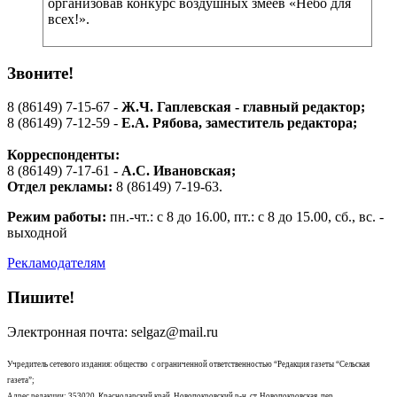
организовав конкурс воздушных змеев «Небо для
всех!».
Звоните!
8 (86149) 7-15-67 -
Ж.Ч. Гаплевская - главный редактор;
8 (86149) 7-12-59 -
Е.А. Рябова
, заместитель редактора;
Корреспонденты:
8 (86149) 7-17-61 -
А.С. Ивановская;
Отдел рекламы:
8 (86149) 7-19-63.
Режим работы:
пн.-чт.: с 8 до 16.00, пт.: с 8 до 15.00, сб., вс. -
выходной
Рекламодателям
Пишите!
Электронная почта: selgaz@mail.ru
Учредитель сетевого издания: общество с ограниченной ответственностью “Редакция газеты “Сельская
газета”;
Адрес редакции: 353020, Краснодарский край, Новопокровский р-н, ст. Новопокровская, пер.