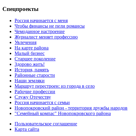
Спецпроекты
Россия начинается с меня
Чтобы финансы не пели романсы
Чемоданное настроение
Журналист меняет профессию
Увлечения
На карте района
Малый бизнес
Старшее поколение
Здорово жить!
История, память
Районные старости
Наши земляки
Маршрут перестроен: из города в село
Рабочие профессии
Служу Отечеству
Россия начинается с семьи
Новопокровский район - территория дружбы народов
"Семейный компас" Новопокровского района
Пользовательское соглашение
Карта сайта