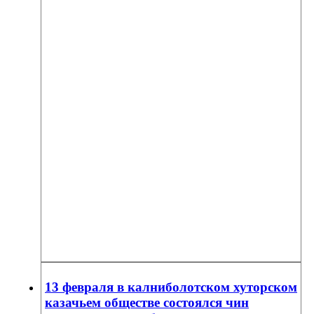
13 февраля в калниболотском хуторском
казачьем обществе состоялся чин