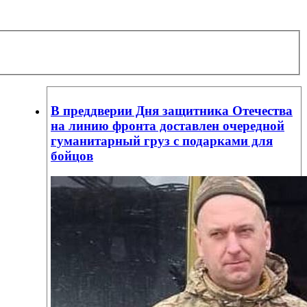
В преддверии Дня защитника Отечества
на линию фронта доставлен очередной
гуманитарный груз с подарками для
бойцов