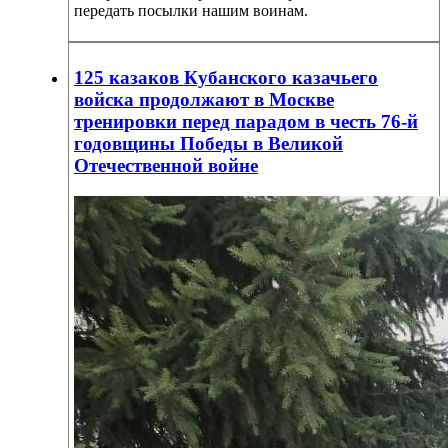
передать посылки нашим воинам.
125 казаков Кубанского казачьего
войска продолжают в Москве
тренировки перед парадом в честь 76-й
годовщины Победы в Великой
Отечественной войне