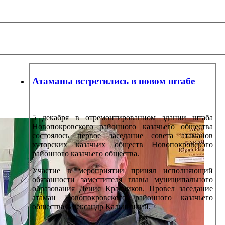
Атаманы встретились в новом штабе
5 декабря в отремонтированном здании штаба
Новопокровского районного казачьего общества
состоялось первое заседание совета атаманов
хуторских казачьих обществ Новопокровского
районного казачьего общества.
Участие в мероприятии принял исполняющий
обязанности заместителя главы муниципального
образования Денис Красников. Провел заседание
атаман Новопокровского районного казачьего
общества Александр Кальницкий.