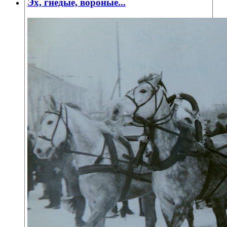
Эх, гнедые, вороные...