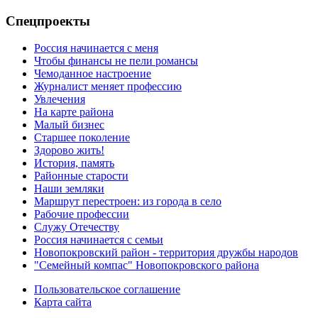
Спецпроекты
Россия начинается с меня
Чтобы финансы не пели романсы
Чемоданное настроение
Журналист меняет профессию
Увлечения
На карте района
Малый бизнес
Старшее поколение
Здорово жить!
История, память
Районные старости
Наши земляки
Маршрут перестроен: из города в село
Рабочие профессии
Служу Отечеству
Россия начинается с семьи
Новопокровский район - территория дружбы народов
"Семейный компас" Новопокровского района
Пользовательское соглашение
Карта сайта