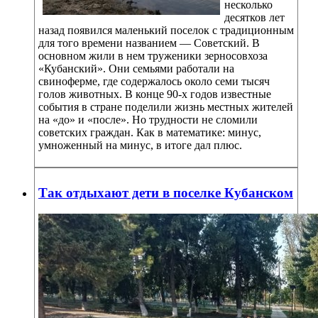
несколько
десятков лет
назад появился маленький поселок с традиционным
для того времени названием — Советский. В
основном жили в нем труженики зерносовхоза
«Кубанский». Они семьями работали на
свиноферме, где содержалось около семи тысяч
голов животных. В конце 90-х годов известные
события в стране поделили жизнь местных жителей
на «до» и «после». Но трудности не сломили
советских граждан. Как в математике: минус,
умноженный на минус, в итоге дал плюс.
Так отдыхают дети в поселке Кубанском