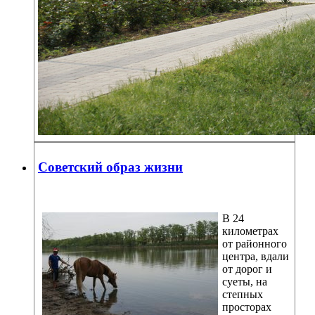
Советский образ жизни
В 24
километрах
от районного
центра, вдали
от дорог и
суеты, на
степных
просторах