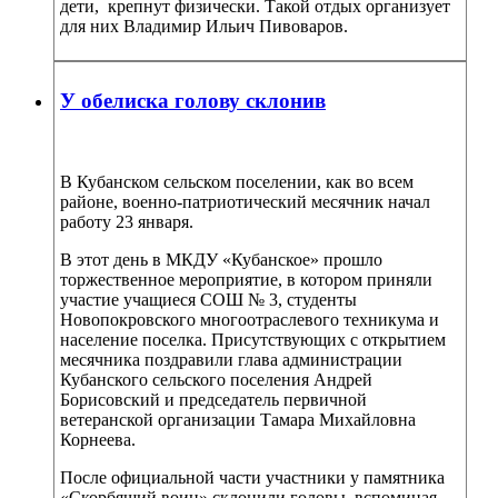
дети, крепнут физически. Такой отдых организует
для них Владимир Ильич Пивоваров.
У обелиска голову склонив
В Кубанском сельском поселении, как во всем
районе, военно-патриотический месячник начал
работу 23 января.
В этот день в МКДУ «Кубанское» прошло
торжественное мероприятие, в котором приняли
участие учащиеся СОШ № 3, студенты
Новопокровского многоотраслевого техникума и
население поселка. Присутствующих с открытием
месячника поздравили глава администрации
Кубанского сельского поселения Андрей
Борисовский и председатель первичной
ветеранской организации Тамара Михайловна
Корнеева.
После официальной части участники у памятника
«Скорбящий воин» склонили головы, вспоминая