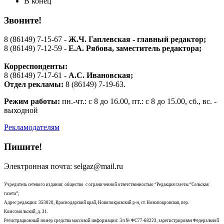
В конец
Звоните!
8 (86149) 7-15-67 -
Ж.Ч. Гаплевская - главный редактор;
8 (86149) 7-12-59 -
Е.А. Рябова
, заместитель редактора;
Корреспонденты:
8 (86149) 7-17-61 -
А.С. Ивановская;
Отдел рекламы:
8 (86149) 7-19-63.
Режим работы:
пн.-чт.: с 8 до 16.00, пт.: с 8 до 15.00, сб., вс. -
выходной
Рекламодателям
Пишите!
Электронная почта: selgaz@mail.ru
Учредитель сетевого издания: общество с ограниченной ответственностью “Редакция газеты “Сельская
газета”;
Адрес редакции: 353020, Краснодарский край, Новопокровский р-н, ст. Новопокровская, пер.
Комсомольский, д. 31.
Регистрационный номер средства массовой информации: Эл № ФС77-68223, зарегистрирован Федеральной