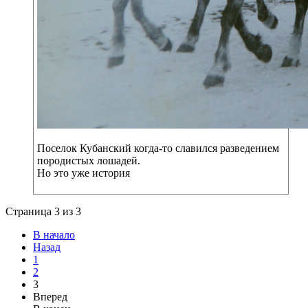
Поселок Кубанский когда-то славился разведением
породистых лошадей.
Но это уже история
Страница 3 из 3
В начало
Назад
1
2
3
Вперед