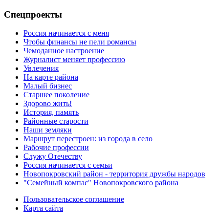
Спецпроекты
Россия начинается с меня
Чтобы финансы не пели романсы
Чемоданное настроение
Журналист меняет профессию
Увлечения
На карте района
Малый бизнес
Старшее поколение
Здорово жить!
История, память
Районные старости
Наши земляки
Маршрут перестроен: из города в село
Рабочие профессии
Служу Отечеству
Россия начинается с семьи
Новопокровский район - территория дружбы народов
"Семейный компас" Новопокровского района
Пользовательское соглашение
Карта сайта