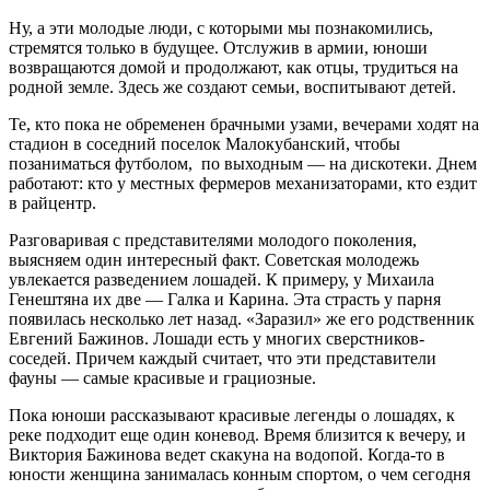
Ну, а эти молодые люди, с которыми мы познакомились,
стремятся только в будущее. Отслужив в армии, юноши
возвращаются домой и продолжают, как отцы, трудиться на
родной земле. Здесь же создают семьи, воспитывают детей.
Те, кто пока не обременен брачными узами, вечерами ходят на
стадион в соседний поселок Малокубанский, чтобы
позаниматься футболом, по выходным — на дискотеки. Днем
работают: кто у местных фермеров механизаторами, кто ездит
в райцентр.
Разговаривая с представителями молодого поколения,
выясняем один интересный факт. Советская молодежь
увлекается разведением лошадей. К примеру, у Михаила
Генештяна их две — Галка и Карина. Эта страсть у парня
появилась несколько лет назад. «Заразил» же его родственник
Евгений Бажинов. Лошади есть у многих сверстников-
соседей. Причем каждый считает, что эти представители
фауны — самые красивые и грациозные.
Пока юноши рассказывают красивые легенды о лошадях, к
реке подходит еще один коневод. Время близится к вечеру, и
Виктория Бажинова ведет скакуна на водопой. Когда-то в
юности женщина занималась конным спортом, о чем сегодня