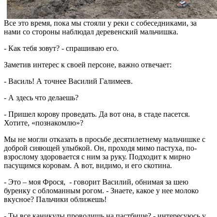
Все это время, пока мы стояли у реки с собеседниками, за
нами со стороны наблюдал деревенский мальчишка.
- Как тебя зовут? - спрашиваю его.
Заметив интерес к своей персоне, важно отвечает:
- Василь! А точнее Василий Галимеев.
- А здесь что делаешь?
- Пришел корову проведать. Да вот она, в стаде пасется.
Хотите, «познакомлю»?
Мы не могли отказать в просьбе десятилетнему мальчишке с
доброй сияющей улыбкой. Он, проходя мимо пастуха, по-
взрослому здоровается с ним за руку. Подходит к мирно
пасущимся коровам. А вот, видимо, и его скотина.
- Это – моя Фрося, - говорит Василий, обнимая за шею
буренку с обломанным рогом. - Знаете, какое у нее молоко
вкусное? Пальчики оближешь!
- Ты все каникулы проводишь на пастбище? - интересуюсь у