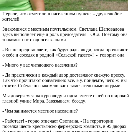
Первое, что отметили в населенном пункте, – дружелюбие
жителей.
Знакомимся с местным почтальоном. Светлана Шаповалова
здесь выполняет еще и роль председателя ТОСа. Поэтому она
знакомит нас с односельчанами.
- Вы не представляете, как будут рады люди, когда прочитают
о себе и соседях в родной «Сельской газете»! - говорит она.
- Много у вас читающего населения?
- Да практически в каждый двор доставляют свежую прессу.
Так что прочитают обязательно все. Ну, пойдемте, чего ж вы
стоите. Сейчас познакомлю вас с замечательными людьми.
Мы доверяемся экскурсоводу и идем вместе с ней по широкой
главной улице Мира. Завязываем беседу.
- Чем занимается местное население?
- Работает! - гордо отвечает Светлана. - На территории
поселка шесть крестьянско-фермерских хозяйств, в 95 дворах
(практически в каждом) люди занимаются ведением личного