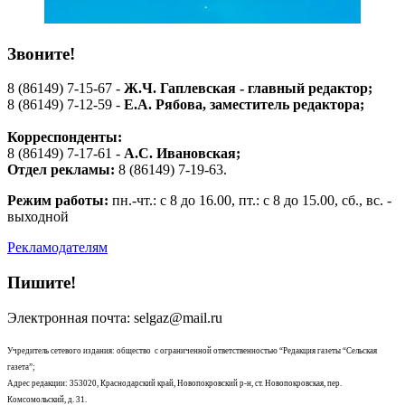
Звоните!
8 (86149) 7-15-67 -
Ж.Ч. Гаплевская - главный редактор;
8 (86149) 7-12-59 -
Е.А. Рябова
, заместитель редактора;
Корреспонденты:
8 (86149) 7-17-61 -
А.С. Ивановская;
Отдел рекламы:
8 (86149) 7-19-63.
Режим работы:
пн.-чт.: с 8 до 16.00, пт.: с 8 до 15.00, сб., вс. -
выходной
Рекламодателям
Пишите!
Электронная почта: selgaz@mail.ru
Учредитель сетевого издания: общество с ограниченной ответственностью “Редакция газеты “Сельская
газета”;
Адрес редакции: 353020, Краснодарский край, Новопокровский р-н, ст. Новопокровская, пер.
Комсомольский, д. 31.