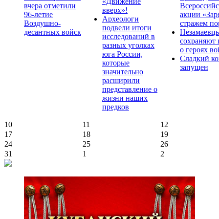
«Движение
вчера отметили
Всероссийс
вверх»!
96-летие
акции «Зар
Археологи
Воздушно-
стражем по
подвели итоги
десантных войск
Незамаевц
исследований в
сохраняют 
разных уголках
о героях в
юга России,
Сладкий ко
которые
запущен
значительно
расширили
представление о
жизни наших
предков
10
11
12
17
18
19
24
25
26
31
1
2