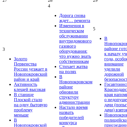
27
28
29
4
Дорога снова
ждет… ремонта
Изменения в
5
техническом
обслуживании
В
внутридомового
Новопокро
газового
районе гот
3
оборудования:
к началу у
что нужно знать
Золото
года, особо
собственникам
Первенства
внимание
Стихает жатва
России уезжает в
уделили
на полях
Новопокровский
дорожной
В
район и край
безопаснос
Новопокровском
Активность
Госавтоинс
районе
клещей высокая
Краснодарс
обновили
В станице
края напом
структуру
Плоской стало
о недопущ
администрации
на одну бытовую
дачи (попы
Настало время
проблему
дачи) взято
назвать
меньше
Новопокро
победителей
В
полицейск
конкурса
Новопокровской
присоедини