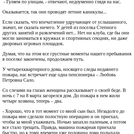
- Гуляем по улицам, - отвечают, недоуменно глядя на нас.
Оказывается, так они проводят летние каникулы...
Если сказать, что впечатление удручающее от услышанного,
значит, не сказать ничего. У детей из поселка Степного
других занятий и развлечений нет... Нет ни клуба, где бы они
могли заниматься в кружках и спортивных секциях, ни даже
дворовых игровых площадок.
Думая, что на этом все грустные моменты нашего пребывания
в поселке закончены, продолжаем путь.
У четырехквартирного дома, носящего следы недавнего
пожара, нас встречает еще одна пенсионерка – Любовь
Петровна Сало.
Со слезами на глазах женщина рассказывает о своей беде. В
ночь с 7 на 8 марта загорелся дом. До пожара в нем жили
четыре хозяина, теперь – два.
- Хорошо, что в тот момент со мной сын был. Незадолго до
пожара мне сделали полостную операцию и он приехал,
чтобы за мной ухаживать. Ночью запахло паленым, а потом
все стало трещать. Правда, машина пожарная приехала
быстро, но к тому времени уже половина дома полыхала.