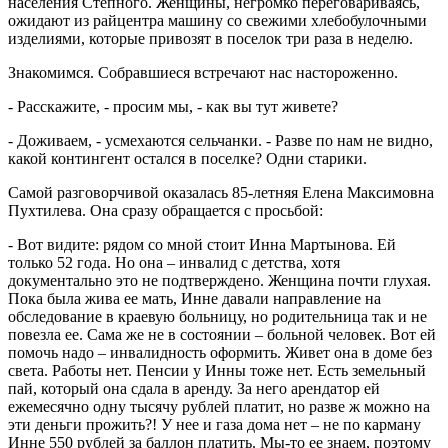
населения Степного. Женщины, негромко переговариваясь,
ожидают из райцентра машину со свежими хлебобулочными
изделиями, которые привозят в поселок три раза в неделю.
Знакомимся. Собравшиеся встречают нас настороженно.
- Расскажите, - просим мы, - как вы тут живете?
- Доживаем, - усмехаются сельчанки. - Разве по нам не видно,
какой контингент остался в поселке? Одни старики.
Самой разговорчивой оказалась 85-летняя Елена Максимовна
Пухтилева. Она сразу обращается с просьбой:
- Вот видите: рядом со мной стоит Инна Мартынова. Ей
только 52 года. Но она – инвалид с детства, хотя
документально это не подтверждено. Женщина почти глухая.
Пока была жива ее мать, Инне давали направление на
обследование в краевую больницу, но родительница так и не
повезла ее. Сама же не в состоянии – больной человек. Вот ей
помочь надо – инвалидность оформить. Живет она в доме без
света. Работы нет. Пенсии у Инны тоже нет. Есть земельный
пай, который она сдала в аренду. За него арендатор ей
ежемесячно одну тысячу рублей платит, но разве ж можно на
эти деньги прожить?! У нее и газа дома нет – не по карману
Инне 550 рублей за баллон платить. Мы-то ее знаем, поэтому