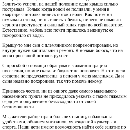
Залить-то успели, на нашей половине одна крыша сильно
пострадала. Только когда водой ее поливали, у меня в
квартире с потолка лились потоки воды. Как потом ни
отмывали стены, ни пытались забелить, ничего не помогло –
чернота проступает, и сильный запах гари во всей квартире.
Естественно, мебель всю почти пришлось выкинуть: ее
покоробило от воды.
Крышу-то мне сын с племянником подремонтировали, но
внутри нужен капитальный ремонт. Я ночами боюсь, что на
меня просевший потолок рухнет.
С просьбой о помощи обращалась в администрацию
поселения, но мне сказали: бюджет не позволяет. На эти цели
средства не предусмотрены, а пенсия у меня маленькая. Да и
сына недавно похоронила, так что помочь некому.
Признаюсь честно, ни из одного даже самого маленького
населенного пункта не приходилось уезжать с таким тяжелым
сердцем и ощущением безысходности от своей
беспомощности.
Мы, жители райцентра и больших станиц, избалованы
удобствами, обилием магазинов, учреждений культуры и
спорта. Наши дети имеют возможность найти себе занятие по