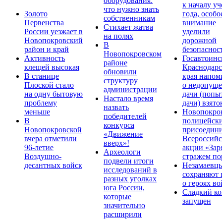
оборудования:
к началу у
что нужно знать
Золото
года, особо
собственникам
Первенства
внимание
Стихает жатва
России уезжает в
уделили
на полях
Новопокровский
дорожной
В
район и край
безопаснос
Новопокровском
Активность
Госавтоинс
районе
клещей высокая
Краснодарс
обновили
В станице
края напом
структуру
Плоской стало
о недопущ
администрации
на одну бытовую
дачи (попы
Настало время
проблему
дачи) взято
назвать
меньше
Новопокро
победителей
В
полицейск
конкурса
Новопокровской
присоедини
«Движение
вчера отметили
Всероссийс
вверх»!
96-летие
акции «Зар
Археологи
Воздушно-
стражем по
подвели итоги
десантных войск
Незамаевц
исследований в
сохраняют 
разных уголках
о героях в
юга России,
Сладкий ко
которые
запущен
значительно
расширили