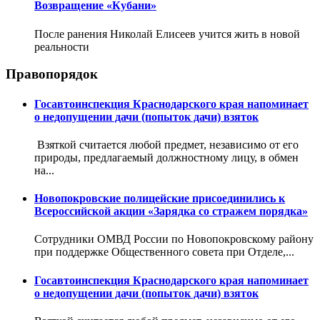
Возвращение «Кубани»
После ранения Николай Елисеев учится жить в новой
реальности
Правопорядок
Госавтоинспекция Краснодарского края напоминает
о недопущении дачи (попыток дачи) взяток
Взяткой считается любой предмет, независимо от его
природы, предлагаемый должностному лицу, в обмен
на...
Новопокровские полицейские присоединились к
Всероссийской акции «Зарядка со стражем порядка»
Сотрудники ОМВД России по Новопокровскому району
при поддержке Общественного совета при Отделе,...
Госавтоинспекция Краснодарского края напоминает
о недопущении дачи (попыток дачи) взяток