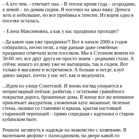
- А кто чем, - отвечает она. - В теплое время года – огородами,
а зимой – по домам сидим. Я носочки на заказ вяжу. Деньги
хоть и небольшие, но все прибавка к пенсии. Из коров одна в
поселке осталась.
- Елена Максимовна, а как у вас праздники проходят?
- Да какие нам уже праздники?! Вот в начале 2000-х годов
собирались, песни пели, а еще раньше даже семейные
праздники отмечали всем поселком. Мы в Степном живем по
50-60 лет, все друг друга не просто знаем – родными стали. А
сейчас никого из дому уже не вытащишь, так и сидим. Вот
только в магазине и встречаемся. А больше и негде: клуб
давно закрыт, почты у нас нет, как и медпункта.
...Идем по улице Советской. И вновь взгляд упирается в
неприглядный пейзаж: разбитая, с остатками гравийного
покрытия дорога, брошенные дома. В конце все же внимание
привлекает аккуратная, ухоженная хата: мазанные, беленые
стены, окошки со ставнями и крыша, крытая настоящей
старинной черепицей – прямо сошедшая с картинки о старом
кубанском быте.
Решили заглянуть в надежде на знакомство с хозяевами. В
маленьком дворике с палисадником, на двери какой-то