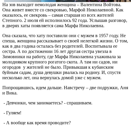
На зов выходит немолодая женщина – Валентина Войтова.
Она живет вместе со свекровью, Марфой Николаевной. Как
оказалось, ее свекровь – самая старшая из всех жителей
Степного. 2 июля ей исполнилось 92 года. Услышав разговор,
в дверях хаты появляется сама Марфа Николаевна.
Она сказала, что хату поставили они с мужем в 1957 году. Не
спеша, женщина рассказывает о своей нелегкой жизни. О том,
как в два годика осталась без родителей. Воспитывала ее
сестра. А по достижении 16 лет другая сестра увезла в
Зимовники на работу, где Марфа Николаевна ухаживала за
молодняком крупного рогатого скота. А там ни садов, ни
огородов у жителей не было. Привыкшая к кубанским
буйным садам, душа девушки рвалась на родину. И, спустя
несколько лет, она вернулась домой уже с мужем.
Попрощавшись, идем дальше. Навстречу – две подружки, Аня
и Вика.
- Девчонки, чем занимаетесь? - спрашиваем.
- Гуляем!
- А вообще как время проводите?