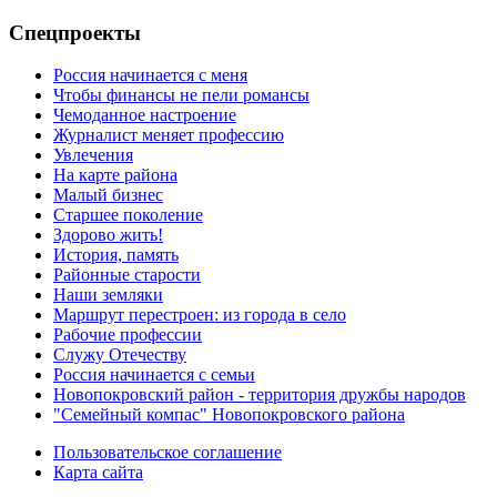
Спецпроекты
Россия начинается с меня
Чтобы финансы не пели романсы
Чемоданное настроение
Журналист меняет профессию
Увлечения
На карте района
Малый бизнес
Старшее поколение
Здорово жить!
История, память
Районные старости
Наши земляки
Маршрут перестроен: из города в село
Рабочие профессии
Служу Отечеству
Россия начинается с семьи
Новопокровский район - территория дружбы народов
"Семейный компас" Новопокровского района
Пользовательское соглашение
Карта сайта