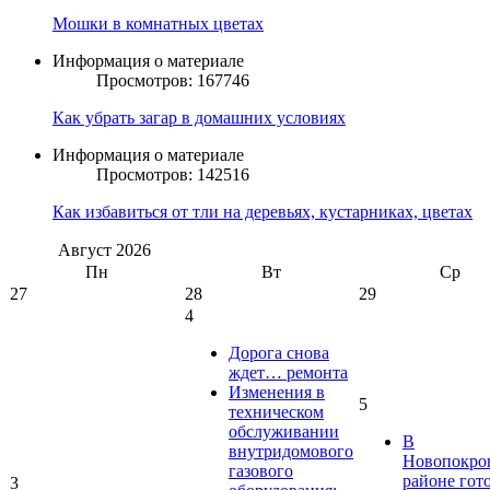
Мошки в комнатных цветах
Информация о материале
Просмотров: 167746
Как убрать загар в домашних условиях
Информация о материале
Просмотров: 142516
Как избавиться от тли на деревьях, кустарниках, цветах
Август
2026
Пн
Вт
Ср
27
28
29
4
Дорога снова
ждет… ремонта
Изменения в
5
техническом
обслуживании
В
внутридомового
Новопокро
газового
районе гот
3