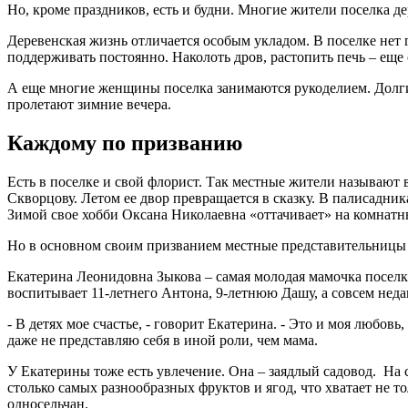
Но, кроме праздников, есть и будни. Многие жители поселка де
Деревенская жизнь отличается особым укладом. В поселке нет г
поддерживать постоянно. Наколоть дров, растопить печь – еще
А еще многие женщины поселка занимаются рукоделием. Долги
пролетают зимние вечера.
Каждому по призванию
Есть в поселке и свой флорист. Так местные жители называют 
Скворцову. Летом ее двор превращается в сказку. В палисадник
Зимой свое хобби Оксана Николаевна «оттачивает» на комнатны
Но в основном своим призванием местные представительницы 
Екатерина Леонидовна Зыкова – самая молодая мамочка поселк
воспитывает 11-летнего Антона, 9-летнюю Дашу, а совсем неда
- В детях мое счастье, - говорит Екатерина. - Это и моя любовь,
даже не представляю себя в иной роли, чем мама.
У Екатерины тоже есть увлечение. Она – заядлый садовод. На
столько самых разнообразных фруктов и ягод, что хватает не т
односельчан.