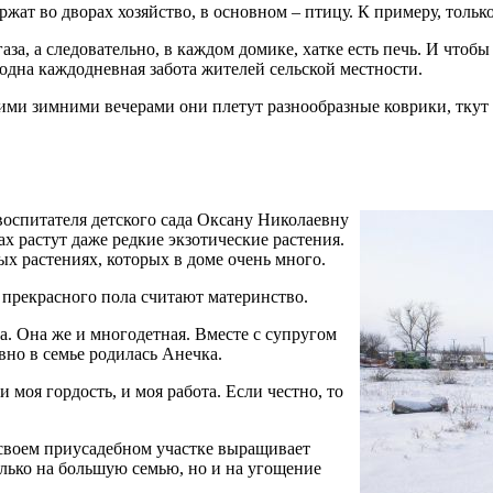
ржат во дворах хозяйство, в основном – птицу. К примеру, тольк
аза, а следовательно, в каждом домике, хатке есть печь. И чтоб
 одна каждодневная забота жителей сельской местности.
ми зимними вечерами они плетут разнообразные коврики, ткут 
воспитателя детского сада Оксану Николаевну
ах растут даже редкие экзотические растения.
х растениях, которых в доме очень много.
прекрасного пола считают материнство.
а. Она же и многодетная. Вместе с супругом
вно в семье родилась Анечка.
 и моя гордость, и моя работа. Если честно, то
 своем приусадебном участке выращивает
олько на большую семью, но и на угощение