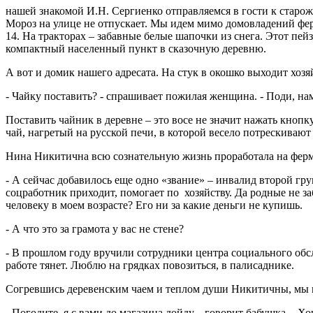
нашей знакомой И.Н. Сергиенко отправляемся в гости к стар
Мороз на улице не отпускает. Мы идем мимо домовладений фер
14. На тракторах – забавные белые шапочки из снега. Этот пе
компактный населенный пункт в сказочную деревню.
А вот и домик нашего адресата. На стук в окошко выходит хозяй
- Чайку поставить? - спрашивает пожилая женщина. - Поди, нам
Поставить чайник в деревне – это восе не значит нажать кноп
чай, нагретый на русской печи, в которой весело потрескивают
Нина Никитична всю сознательную жизнь проработала на ферме
- А сейчас добавилось еще одно «звание» – инвалид второй гру
соцработник приходит, помогает по хозяйству. Да родные не з
человеку в моем возрасте? Его ни за какие деньги не купишь.
- А что это за грамота у вас не стене?
- В прошлом году вручили сотрудники центра социального обс
работе тянет. Люблю на грядках повозиться, в палисаднике.
Согревшись деревенским чаем и теплом души Никитичны, мы 
- Погодите, я с вами до магазина дойду, - говорит бабушка. - 