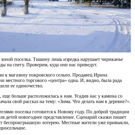
 зоной поселка. Тишину лишь изредка нарушает чириканье
ды на снегу. Проверим, куда они нас приведут.
ли к магазину покровского сельпо. Продавец Ирина
и местного торгового «центра» одна. И, видно, была рада
шили ее одиночество.
, еще больше расположилась к нам. Усадив нас у камина со
чала свой рассказ на тему: «Зима. Что делать нам в деревне?».
телями поселка готовится к Новому году. По доброй традиции
ля детей новогоднее представление. Сценарий сказки пишет
овят беспроигрышную лотерею. Местные жители уже привыкли,
дносельчане.