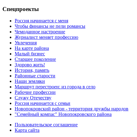
Спецпроекты
Россия начинается с меня
Чтобы финансы не пели романсы
Чемоданное настроение
Журналист меняет профессию
Увлечения
На карте района
Малый бизнес
Старшее поколение
Здорово жить!
История, память
Районные старости
Наши земляки
Маршрут перестроен: из города в село
Рабочие профессии
Служу Отечеству
Россия начинается с семьи
Новопокровский район - территория дружбы народов
"Семейный компас" Новопокровского района
Пользовательское соглашение
Карта сайта