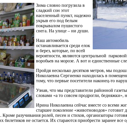
Зима словно погрузила в
сладкий сон этот
населенный пункт, надежно
укрыв его под белым
покрывалом пушистого
снега. На улице – ни души.
Наш автомобиль
останавливается среди елок
и берез, которые, по всей
вероятности, являются центральной парковой
воробьев на морозе. А вот и единственные сле
Пройдя несколько десятков метров, мы подош
Николаевна Сергиенко находилась в помещени
тому, что первые посетители наконец-то нару
Узнав, что мы представители районной газеты
словами «а то совсем продрогли, бедняжки», на
Ирина Николаевна сейчас вместе со всеми жи
старшее поколение «животноводов» готовит д
. Кроме разучивания ролей, песен и стихов, организаторы гот
 билетиков не остается. Их стараются приобрести заранее все о