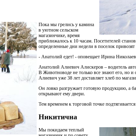
Пока мы грелись у камина
в уютном сельском
магазинчике, время
приближалось к 10 часам. Посетителей станови
определенные дни недели в поселок привозят
- Анатолий едет! - оповещает Ирина Николаев
Анатолий Алиевич Алискеров – водитель авто
В Животноводе не только все знают его, но и
Алиевич уже 38 лет доставляет хлеб по магази
Он ловко разгружает готовую продукцию, а б
открывают ему двери.
Тем временем к торговой точке подтягивается
Никитична
Мы покидаем теплый
магазинчик и по совету