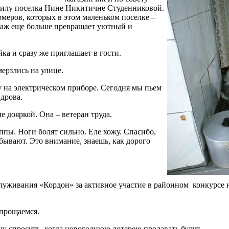
ожилу поселка Нине Никитичне Студенниковой.
меров, которых в этом маленьком поселке –
йзаж еще больше превращает уютный и
ка и сразу же приглашает в гости.
ерзлись на улице.
ку на электрическом приборе. Сегодня мы пьем
 дрова.
 дояркой. Она – ветеран труда.
ппы. Ноги болят сильно. Еле хожу. Спасибо,
абывают. Это внимание, знаешь, как дорого
луживания «Кордон» за активное участие в районном конкурсе на
прощаемся.
Хочу спросить, когда новогоднюю лотерею продавать будут.