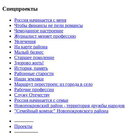
Спецпроекты
Россия начинается с меня
Чтобы финансы не пели романсы
Чемоданное настроение
Журналист меняет профессию
Увлечения
На карте района
Малый бизнес
Старшее поколение
Здорово жить!
История, память
Районные старости
Наши земляки
Маршрут перестроен: из города в село
Рабочие профессии
Служу Отечеству
Россия начинается с семьи
Новопокровский район - территория дружбы народов
"Семейный компас" Новопокровского района
-------------
Проекты
----------------