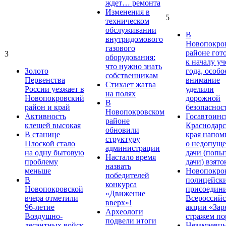
ждет… ремонта
Изменения в
5
техническом
обслуживании
В
внутридомового
Новопокро
газового
районе гот
3
оборудования:
к началу у
что нужно знать
Золото
года, особо
собственникам
Первенства
внимание
Стихает жатва
России уезжает в
уделили
на полях
Новопокровский
дорожной
В
район и край
безопаснос
Новопокровском
Активность
Госавтоинс
районе
клещей высокая
Краснодарс
обновили
В станице
края напом
структуру
Плоской стало
о недопущ
администрации
на одну бытовую
дачи (попы
Настало время
проблему
дачи) взято
назвать
меньше
Новопокро
победителей
В
полицейск
конкурса
Новопокровской
присоедини
«Движение
вчера отметили
Всероссийс
вверх»!
96-летие
акции «Зар
Археологи
Воздушно-
стражем по
подвели итоги
десантных войск
Незамаевц