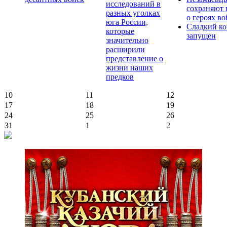
исследований в
сохраняют 
разных уголках
о героях в
юга России,
Сладкий ко
которые
запущен
значительно
расширили
представление о
жизни наших
предков
10
11
12
17
18
19
24
25
26
31
1
2