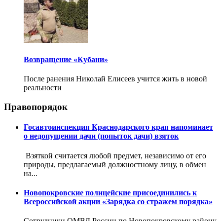
Возвращение «Кубани»
После ранения Николай Елисеев учится жить в новой
реальности
Правопорядок
Госавтоинспекция Краснодарского края напоминает
о недопущении дачи (попыток дачи) взяток
Взяткой считается любой предмет, независимо от его
природы, предлагаемый должностному лицу, в обмен
на...
Новопокровские полицейские присоединились к
Всероссийской акции «Зарядка со стражем порядка»
Сотрудники ОМВД России по Новопокровскому району