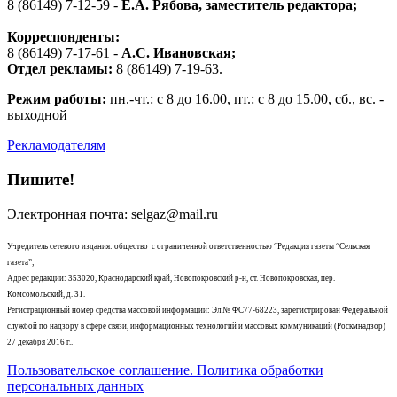
8 (86149) 7-12-59 -
Е.А. Рябова
, заместитель редактора;
Корреспонденты:
8 (86149) 7-17-61 -
А.С. Ивановская;
Отдел рекламы:
8 (86149) 7-19-63.
Режим работы:
пн.-чт.: с 8 до 16.00, пт.: с 8 до 15.00, сб., вс. -
выходной
Рекламодателям
Пишите!
Электронная почта: selgaz@mail.ru
Учредитель сетевого издания: общество с ограниченной ответственностью “Редакция газеты “Сельская
газета”;
Адрес редакции: 353020, Краснодарский край, Новопокровский р-н, ст. Новопокровская, пер.
Комсомольский, д. 31.
Регистрационный номер средства массовой информации: Эл № ФС77-68223, зарегистрирован Федеральной
службой по надзору в сфере связи, информационных технологий и массовых коммуникаций (Роскмнадзор)
27 декабря 2016 г..
Пользовательское соглашение. Политика обработки
персональных данных