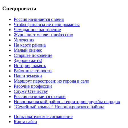
Спецпроекты
Россия начинается с меня
Чтобы финансы не пели романсы
Чемоданное настроение
Журналист меняет профессию
Увлечения
На карте района
Малый бизнес
Старшее поколение
Здорово жить!
История, память
Районные старости
Наши земляки
Маршрут перестроен: из города в село
Рабочие профессии
Служу Отечеству
Россия начинается с семьи
Новопокровский район - территория дружбы народов
"Семейный компас" Новопокровского района
Пользовательское соглашение
Карта сайта