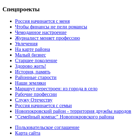
Спецпроекты
Россия начинается с меня
Чтобы финансы не пели романсы
Чемоданное настроение
Журналист меняет профессию
Увлечения
На карте района
Малый бизнес
Старшее поколение
Здорово жить!
История, память
Районные старости
Наши земляки
Маршрут перестроен: из города в село
Рабочие профессии
Служу Отечеству
Россия начинается с семьи
Новопокровский район - территория дружбы народов
"Семейный компас" Новопокровского района
Пользовательское соглашение
Карта сайта