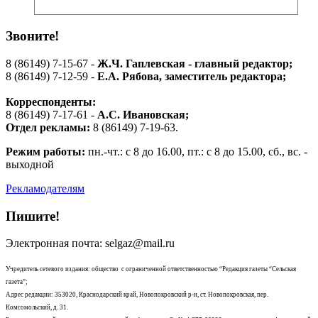
Звоните!
8 (86149) 7-15-67 -
Ж.Ч. Гаплевская - главный редактор;
8 (86149) 7-12-59 -
Е.А. Рябова
, заместитель редактора;
Корреспонденты:
8 (86149) 7-17-61 -
А.С. Ивановская;
Отдел рекламы:
8 (86149) 7-19-63.
Режим работы:
пн.-чт.: с 8 до 16.00, пт.: с 8 до 15.00, сб., вс. -
выходной
Рекламодателям
Пишите!
Электронная почта: selgaz@mail.ru
Учредитель сетевого издания: общество с ограниченной ответственностью “Редакция газеты “Сельская
газета”;
Адрес редакции: 353020, Краснодарский край, Новопокровский р-н, ст. Новопокровская, пер.
Комсомольский, д. 31.