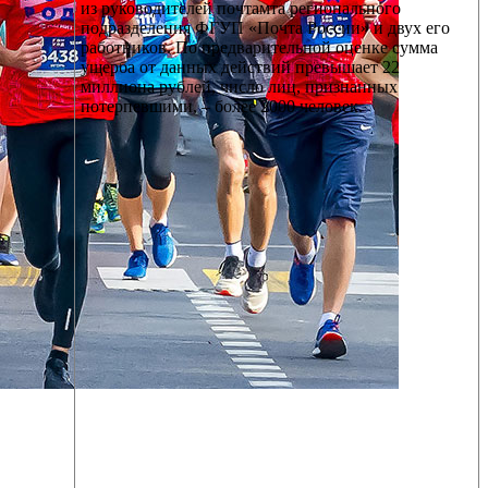
из руководителей почтамта регионального
подразделения ФГУП «Почта России» и двух его
работников. По предварительной оценке сумма
ущерба от данных действий превышает 22
миллиона рублей, число лиц, признанных
потерпевшими, – более 2000 человек.