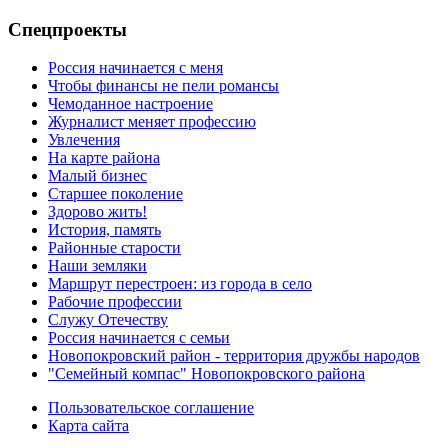
Спецпроекты
Россия начинается с меня
Чтобы финансы не пели романсы
Чемоданное настроение
Журналист меняет профессию
Увлечения
На карте района
Малый бизнес
Старшее поколение
Здорово жить!
История, память
Районные старости
Наши земляки
Маршрут перестроен: из города в село
Рабочие профессии
Служу Отечеству
Россия начинается с семьи
Новопокровский район - территория дружбы народов
"Семейный компас" Новопокровского района
Пользовательское соглашение
Карта сайта