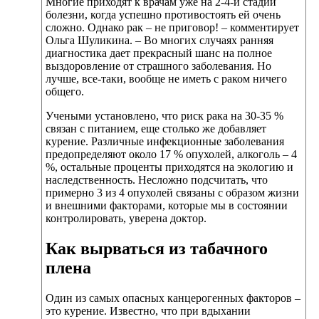
Многие приходят к врачам уже на 2-4-й стадии
болезни, когда успешно противостоять ей очень
сложно. Однако рак – не приговор! – комментирует
Ольга Шуликина. – Во многих случаях ранняя
диагностика дает прекрасный шанс на полное
выздоровление от страшного заболевания. Но
лучше, все-таки, вообще не иметь с раком ничего
общего.
Учеными установлено, что риск рака на 30-35 %
связан с питанием, еще столько же добавляет
курение. Различные инфекционные заболевания
предопределяют около 17 % опухолей, алкоголь – 4
%, остальные проценты приходятся на экологию и
наследственность. Несложно подсчитать, что
примерно 3 из 4 опухолей связаны с образом жизни
и внешними факторами, которые мы в состоянии
контролировать, уверена доктор.
Как вырваться из табачного
плена
Один из самых опасных канцерогенных факторов –
это курение. Известно, что при вдыхании