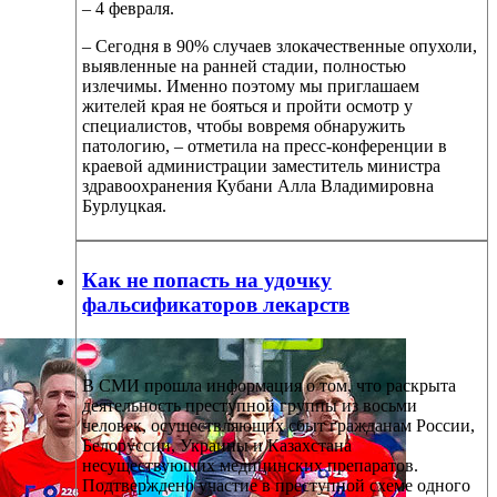
– 4 февраля.
– Сегодня в 90% случаев злокачественные опухоли,
выявленные на ранней стадии, полностью
излечимы. Именно поэтому мы приглашаем
жителей края не бояться и пройти осмотр у
специалистов, чтобы вовремя обнаружить
патологию, – отметила на пресс-конференции в
краевой администрации заместитель министра
здравоохранения Кубани Алла Владимировна
Бурлуцкая.
Как не попасть на удочку
фальсификаторов лекарств
В СМИ прошла информация о том, что раскрыта
деятельность преступной группы из восьми
человек, осуществляющих сбыт гражданам России,
Белоруссии, Украины и Казахстана
несуществующих медицинских препаратов.
Подтверждено участие в преступной схеме одного