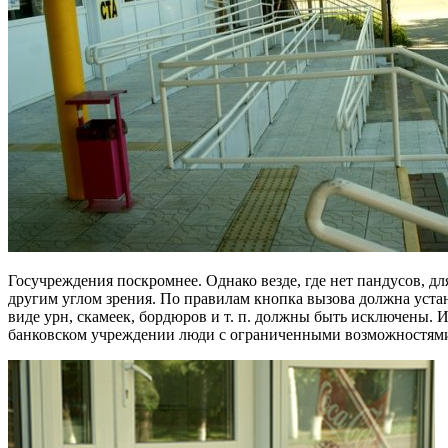
Госучреждения поскромнее. Однако везде, где нет пандусов, дл
другим углом зрения. По правилам кнопка вызова должна устана
виде урн, скамеек, бордюров и т. п. должны быть исключены. 
банковском учреждении люди с ограниченными возможностями