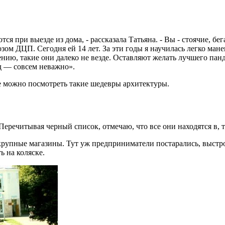
 при выезде из дома, - рассказала Татьяна. - Вы - стоячие, бе
озом ДЦП. Сегодня ей 14 лет. За эти годы я научилась легко ма
лению, такие они далеко не везде. Оставляют желать лучшего пан
д — совсем неважно».
де можно посмотреть такие шедевры архитектуры.
еречитывая черный список, отмечаю, что все они находятся в, 
крупные магазины. Тут уж предприниматели постарались, выстро
ь на коляске.