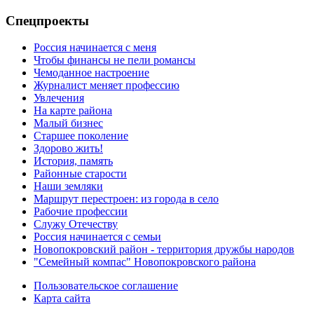
Спецпроекты
Россия начинается с меня
Чтобы финансы не пели романсы
Чемоданное настроение
Журналист меняет профессию
Увлечения
На карте района
Малый бизнес
Старшее поколение
Здорово жить!
История, память
Районные старости
Наши земляки
Маршрут перестроен: из города в село
Рабочие профессии
Служу Отечеству
Россия начинается с семьи
Новопокровский район - территория дружбы народов
"Семейный компас" Новопокровского района
Пользовательское соглашение
Карта сайта