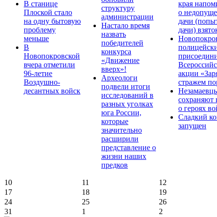
В станице
края напом
структуру
Плоской стало
о недопущ
администрации
на одну бытовую
дачи (попы
Настало время
проблему
дачи) взято
назвать
меньше
Новопокро
победителей
В
полицейск
конкурса
Новопокровской
присоедини
«Движение
вчера отметили
Всероссийс
вверх»!
96-летие
акции «Зар
Археологи
Воздушно-
стражем по
подвели итоги
десантных войск
Незамаевц
исследований в
сохраняют 
разных уголках
о героях в
юга России,
Сладкий ко
которые
запущен
значительно
расширили
представление о
жизни наших
предков
10
11
12
17
18
19
24
25
26
31
1
2