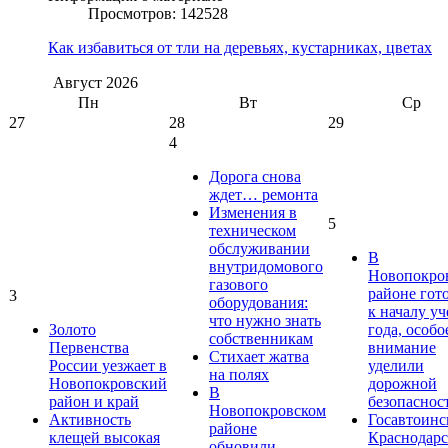
Просмотров: 142528
Как избавиться от тли на деревьях, кустарниках, цветах
Август
2026
Пн
Вт
Ср
27
28
29
4
Дорога снова
ждет… ремонта
Изменения в
5
техническом
обслуживании
В
внутридомового
Новопокро
газового
районе гот
3
оборудования:
к началу у
что нужно знать
Золото
года, особо
собственникам
Первенства
внимание
Стихает жатва
России уезжает в
уделили
на полях
Новопокровский
дорожной
В
район и край
безопаснос
Новопокровском
Активность
Госавтоинс
районе
клещей высокая
Краснодарс
обновили