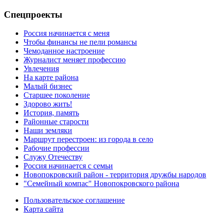
Спецпроекты
Россия начинается с меня
Чтобы финансы не пели романсы
Чемоданное настроение
Журналист меняет профессию
Увлечения
На карте района
Малый бизнес
Старшее поколение
Здорово жить!
История, память
Районные старости
Наши земляки
Маршрут перестроен: из города в село
Рабочие профессии
Служу Отечеству
Россия начинается с семьи
Новопокровский район - территория дружбы народов
"Семейный компас" Новопокровского района
Пользовательское соглашение
Карта сайта