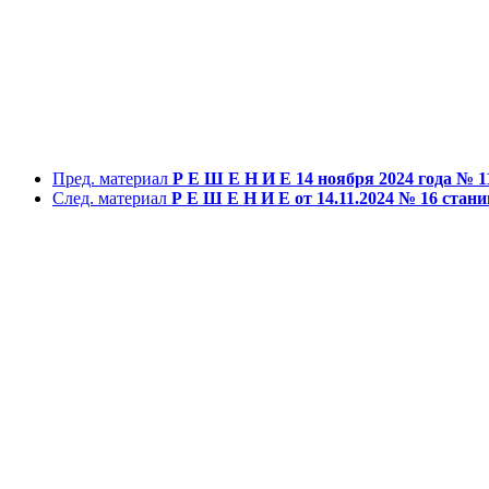
Пред. материал
Р Е Ш Е Н И Е 14 ноября 2024 года № 
След. материал
Р Е Ш Е Н И Е от 14.11.2024 № 16 стан