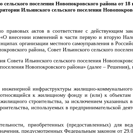
 сельского поселения Новопокровского района от 18 
рритории Ильинского сельского поселения Новопокров
о правовых актов в соответствие с действующим зак
 «О внесении изменений в части первую и вторую Нало
инципах организации местного самоуправления в Россий
покровского района,
Совет Ильинского сельского поселен
ния Совета Ильинского сельского поселения Новопокров
 поселения Новопокровского района» (далее – Решения), 
 инженерной инфраструктуры жилищно-коммунального к
 относящийся к жилищному фонду и (или) к объекта
 жилищного строительства, за исключением указанных в
оительства, используемых в предпринимательской деяте
тельности, приобретенных (предоставленных) для вед
азначения, предусмотренных Федеральным законом от 29.