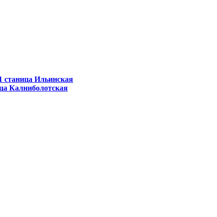
11 станица Ильинская
ица Калниболотская