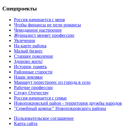
Спецпроекты
Россия начинается с меня
Чтобы финансы не пели романсы
Чемоданное настроение
Журналист меняет профессию
Увлечения
На карте района
Малый бизнес
Старшее поколение
Здорово жить!
История, память
Районные старости
Наши земляки
Маршрут перестроен: из города в село
Рабочие профессии
Служу Отечеству
Россия начинается с семьи
Новопокровский район - территория дружбы народов
"Семейный компас" Новопокровского района
Пользовательское соглашение
Карта сайта