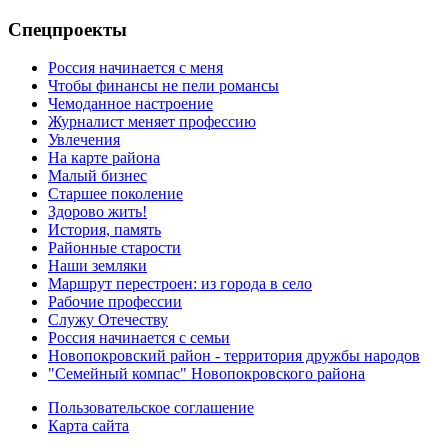
Спецпроекты
Россия начинается с меня
Чтобы финансы не пели романсы
Чемоданное настроение
Журналист меняет профессию
Увлечения
На карте района
Малый бизнес
Старшее поколение
Здорово жить!
История, память
Районные старости
Наши земляки
Маршрут перестроен: из города в село
Рабочие профессии
Служу Отечеству
Россия начинается с семьи
Новопокровский район - территория дружбы народов
"Семейный компас" Новопокровского района
Пользовательское соглашение
Карта сайта