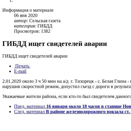
Информация о материале
06
янв
2020
автор:
Сельская газета
категория:
ГИБДД
Просмотров: 1382
ГИБДД ищет свидетелей аварии
ГИБДД ищет свидетелей аварии
Печать
E-mail
2.01.2020 около 3 ч 50 мин на а/д г. Тихорецк - с. Белая Глин
нарушив скоростной режим, допустил съезд с дороги в результ
Уважаемые жители района, если кто-то был свидетелем данног
Пред. материал
16 января около 18 часов в станице Н
След. материал
В районе железнодорожного вокзала ст