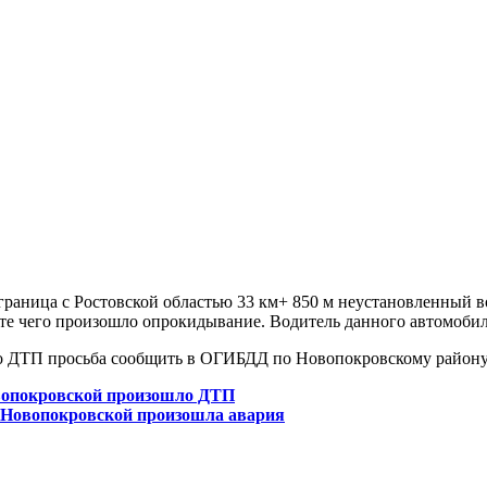
а - граница с Ростовской областью 33 км+ 850 м неустановленный
ате чего произошло опрокидывание. Водитель данного автомобил
о ДТП просьба сообщить в ОГИБДД по Новопокровскому району и
овопокровской произошло ДТП
. Новопокровской произошла авария