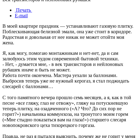
Печать
E-mail
В моей квартире праздник — устанавливают газовую плитку.
Поблескивающая белизной эмали, она уже стоит в коридоре.
Радостная и довольная от нее никак не может отойти моя
жена.
Я, как могу, помогаю монтажникам и нет-нет, да и сам
залюбуюсь этим чудом современной бытовой техники.
- Нет, - думается мне, - в век транзисторов и нейлоновых
рубашек иначе и быть не может.
Работа почти окончена. Мастера уехали за баллонами.
Выбросив теперь уже не нужный керогаз, я стал поджидать
слесарей с баллонами…
С того памятного вечера прошло семь месяцев, а я, как в той
песне «все гляжу, глаз не отвожу», гляжу на потускневшую
теперь плитку, на озадаченного («А? Что? До сих пор не
горит?») начальника коммунхоза, на тронутого моим горем
(«Мне стыдно показаться вам на глаза!») старшего слесаря
новопокровского цеха тихорецкого горгаза.
Правда, не раз я пытался выяснить, почему же не горит у меня