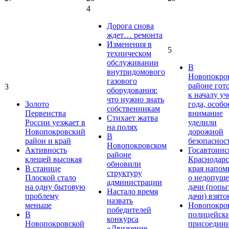
4
Дорога снова
ждет… ремонта
Изменения в
5
техническом
обслуживании
В
внутридомового
Новопокро
газового
районе гот
3
оборудования:
к началу у
что нужно знать
Золото
года, особо
собственникам
Первенства
внимание
Стихает жатва
России уезжает в
уделили
на полях
Новопокровский
дорожной
В
район и край
безопаснос
Новопокровском
Активность
Госавтоинс
районе
клещей высокая
Краснодарс
обновили
В станице
края напом
структуру
Плоской стало
о недопущ
администрации
на одну бытовую
дачи (попы
Настало время
проблему
дачи) взято
назвать
меньше
Новопокро
победителей
В
полицейск
конкурса
Новопокровской
присоедини
«Движение