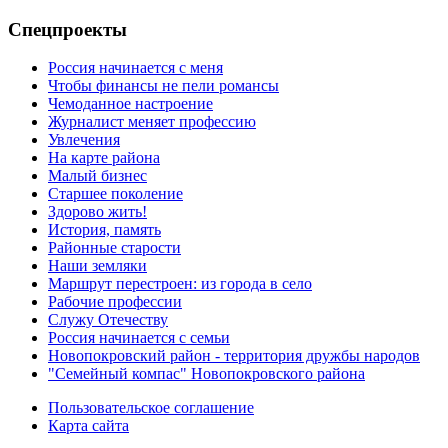
Спецпроекты
Россия начинается с меня
Чтобы финансы не пели романсы
Чемоданное настроение
Журналист меняет профессию
Увлечения
На карте района
Малый бизнес
Старшее поколение
Здорово жить!
История, память
Районные старости
Наши земляки
Маршрут перестроен: из города в село
Рабочие профессии
Служу Отечеству
Россия начинается с семьи
Новопокровский район - территория дружбы народов
"Семейный компас" Новопокровского района
Пользовательское соглашение
Карта сайта