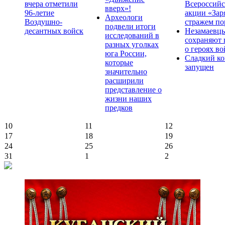
вчера отметили
Всероссийс
вверх»!
96-летие
акции «Зар
Археологи
Воздушно-
стражем по
подвели итоги
десантных войск
Незамаевц
исследований в
сохраняют 
разных уголках
о героях в
юга России,
Сладкий ко
которые
запущен
значительно
расширили
представление о
жизни наших
предков
10
11
12
17
18
19
24
25
26
31
1
2