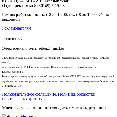
8 (86149) 7-17-61 -
А.С. Ивановская;
Отдел рекламы:
8 (86149) 7-19-63.
Режим работы:
пн.-чт.: с 8 до 16.00, пт.: с 8 до 15.00, сб., вс. -
выходной
Рекламодателям
Пишите!
Электронная почта: selgaz@mail.ru
Учредитель сетевого издания: общество с ограниченной ответственностью “Редакция газеты “Сельская
газета”;
Адрес редакции: 353020, Краснодарский край, Новопокровский р-н, ст. Новопокровская, пер.
Комсомольский, д. 31.
Регистрационный номер средства массовой информации: Эл № ФС77-68223, зарегистрирован Федеральной
службой по надзору в сфере связи, информационных технологий и массовых коммуникаций (Роскмнадзор)
27 декабря 2016 г..
Пользовательское соглашение. Политика обработки
персональных данных
Мнение авторов может не совпадать с мнением редакции.