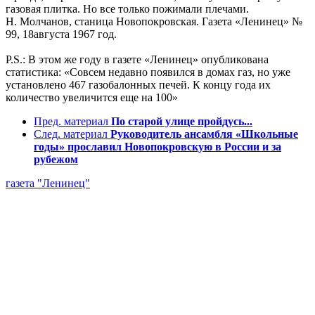
газовая плитка. Но все только пожимали плечами.
Н. Молчанов, станица Новопокровская. Газета «Ленинец» №
99, 18августа 1967 год.
P.S.: В этом же году в газете «Ленинец» опубликована
статистика: «Совсем недавно появился в домах газ, но уже
установлено 467 газобалонных печей. К концу года их
количество увеличится еще на 100»
Пред. материал
По старой улице пройдусь...
След. материал
Руководитель ансамбля «Школьные
годы» прославил Новопокровскую в России и за
рубежом
газета "Ленинец"