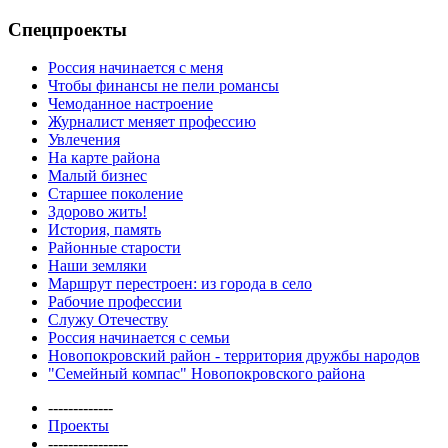
Спецпроекты
Россия начинается с меня
Чтобы финансы не пели романсы
Чемоданное настроение
Журналист меняет профессию
Увлечения
На карте района
Малый бизнес
Старшее поколение
Здорово жить!
История, память
Районные старости
Наши земляки
Маршрут перестроен: из города в село
Рабочие профессии
Служу Отечеству
Россия начинается с семьи
Новопокровский район - территория дружбы народов
"Семейный компас" Новопокровского района
-------------
Проекты
----------------