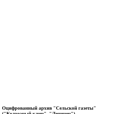
Оцифрованный архив "Сельской газеты"
("Колхозный клич", "Ленинец")