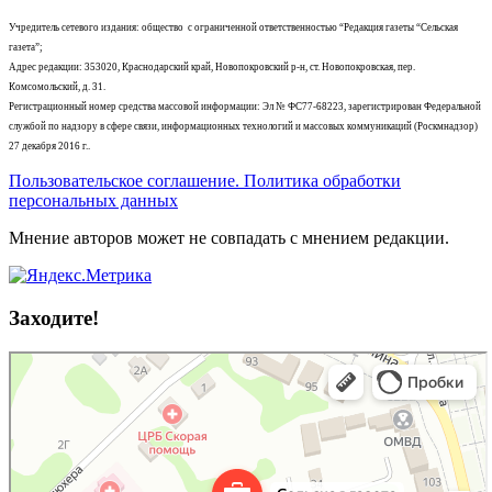
Учредитель сетевого издания: общество с ограниченной ответственностью “Редакция газеты “Сельская
газета”;
Адрес редакции: 353020, Краснодарский край, Новопокровский р-н, ст. Новопокровская, пер.
Комсомольский, д. 31.
Регистрационный номер средства массовой информации: Эл № ФС77-68223, зарегистрирован Федеральной
службой по надзору в сфере связи, информационных технологий и массовых коммуникаций (Роскмнадзор)
27 декабря 2016 г..
Пользовательское соглашение. Политика обработки
персональных данных
Мнение авторов может не совпадать с мнением редакции.
Заходите!