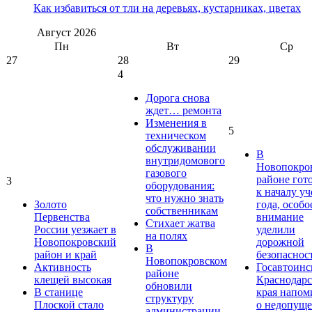
Как избавиться от тли на деревьях, кустарниках, цветах
Август
2026
Пн
Вт
Ср
27
28
29
4
Дорога снова
ждет… ремонта
Изменения в
5
техническом
обслуживании
В
внутридомового
Новопокро
газового
районе гот
3
оборудования:
к началу у
что нужно знать
Золото
года, особо
собственникам
Первенства
внимание
Стихает жатва
России уезжает в
уделили
на полях
Новопокровский
дорожной
В
район и край
безопаснос
Новопокровском
Активность
Госавтоинс
районе
клещей высокая
Краснодарс
обновили
В станице
края напом
структуру
Плоской стало
о недопущ
администрации