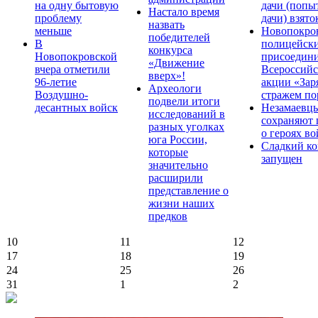
на одну бытовую
дачи (попы
Настало время
проблему
дачи) взято
назвать
меньше
Новопокро
победителей
В
полицейск
конкурса
Новопокровской
присоедини
«Движение
вчера отметили
Всероссийс
вверх»!
96-летие
акции «Зар
Археологи
Воздушно-
стражем по
подвели итоги
десантных войск
Незамаевц
исследований в
сохраняют 
разных уголках
о героях в
юга России,
Сладкий ко
которые
запущен
значительно
расширили
представление о
жизни наших
предков
10
11
12
17
18
19
24
25
26
31
1
2