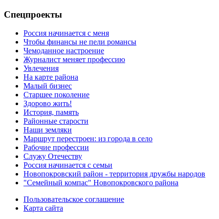
Спецпроекты
Россия начинается с меня
Чтобы финансы не пели романсы
Чемоданное настроение
Журналист меняет профессию
Увлечения
На карте района
Малый бизнес
Старшее поколение
Здорово жить!
История, память
Районные старости
Наши земляки
Маршрут перестроен: из города в село
Рабочие профессии
Служу Отечеству
Россия начинается с семьи
Новопокровский район - территория дружбы народов
"Семейный компас" Новопокровского района
Пользовательское соглашение
Карта сайта