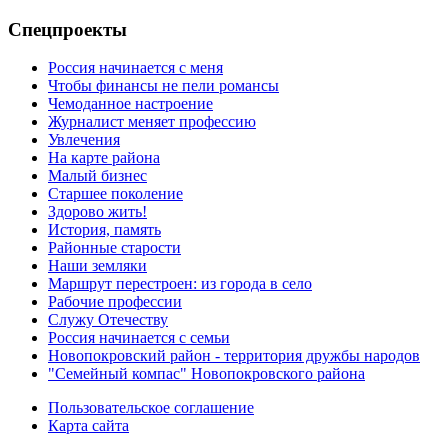
Спецпроекты
Россия начинается с меня
Чтобы финансы не пели романсы
Чемоданное настроение
Журналист меняет профессию
Увлечения
На карте района
Малый бизнес
Старшее поколение
Здорово жить!
История, память
Районные старости
Наши земляки
Маршрут перестроен: из города в село
Рабочие профессии
Служу Отечеству
Россия начинается с семьи
Новопокровский район - территория дружбы народов
"Семейный компас" Новопокровского района
Пользовательское соглашение
Карта сайта