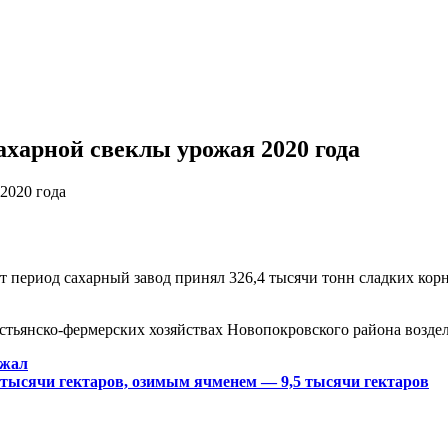
харной свеклы урожая 2020 года
2020 года
т период сахарный завод принял 326,4 тысячи тонн сладких кор
естьянско-фермерских хозяйствах Новопокровского района воздел
ожал
5 тысячи гектаров, озимым ячменем — 9,5 тысячи гектаров