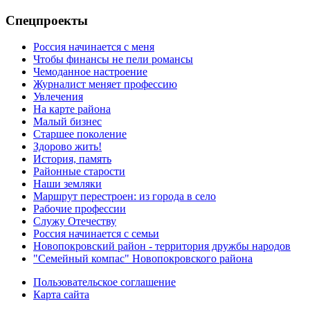
Спецпроекты
Россия начинается с меня
Чтобы финансы не пели романсы
Чемоданное настроение
Журналист меняет профессию
Увлечения
На карте района
Малый бизнес
Старшее поколение
Здорово жить!
История, память
Районные старости
Наши земляки
Маршрут перестроен: из города в село
Рабочие профессии
Служу Отечеству
Россия начинается с семьи
Новопокровский район - территория дружбы народов
"Семейный компас" Новопокровского района
Пользовательское соглашение
Карта сайта