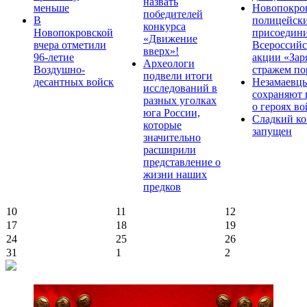
назвать
меньше
Новопокро
победителей
В
полицейск
конкурса
Новопокровской
присоедини
«Движение
вчера отметили
Всероссийс
вверх»!
96-летие
акции «Зар
Археологи
Воздушно-
стражем по
подвели итоги
десантных войск
Незамаевц
исследований в
сохраняют 
разных уголках
о героях в
юга России,
Сладкий ко
которые
запущен
значительно
расширили
представление о
жизни наших
предков
10
11
12
17
18
19
24
25
26
31
1
2