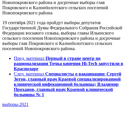
Новопокровского района и досрочные выборы глав
Покровского и Калниболотского сельских поселений
Новопокровского района
19 сентября 2021 года пройдут выборы депутатов
Государственной Думы Федерального Собрания Российской
Федерации восьмого созыва, выборы главы Ильинского
сельского поселения Новопокровского района и досрочные
выборы глав Покровского и Калниболотского сельских
поселений Новопокровского района.
Пред. материал
Первый в стране центр по
рационализации Точка кипения Hi-Tech запустили в
Краснодаре
След. материал
Специалисты о вакцинации: Сергей
Зотов, главный врач Краевой специализированной
клинической инфекционной больницы; Владимир
Проханов, главный врач Краевой клинической
больницы № 1
выборы-2021