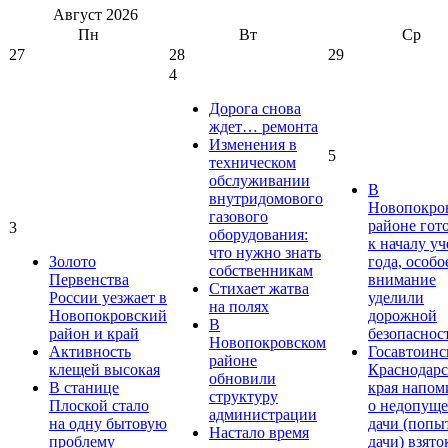
Август
2026
Пн
Вт
Ср
27
28
29
4
Дорога снова
ждет… ремонта
Изменения в
5
техническом
обслуживании
В
внутридомового
Новопокро
газового
районе гот
3
оборудования:
к началу у
что нужно знать
Золото
года, особо
собственникам
Первенства
внимание
Стихает жатва
России уезжает в
уделили
на полях
Новопокровский
дорожной
В
район и край
безопаснос
Новопокровском
Активность
Госавтоинс
районе
клещей высокая
Краснодарс
обновили
В станице
края напом
структуру
Плоской стало
о недопущ
администрации
на одну бытовую
дачи (попы
Настало время
проблему
дачи) взято