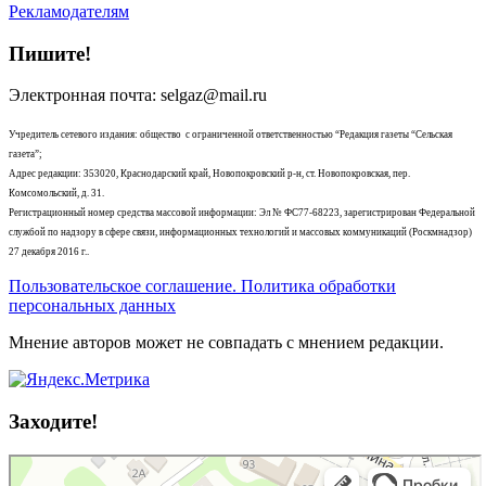
Рекламодателям
Пишите!
Электронная почта: selgaz@mail.ru
Учредитель сетевого издания: общество с ограниченной ответственностью “Редакция газеты “Сельская
газета”;
Адрес редакции: 353020, Краснодарский край, Новопокровский р-н, ст. Новопокровская, пер.
Комсомольский, д. 31.
Регистрационный номер средства массовой информации: Эл № ФС77-68223, зарегистрирован Федеральной
службой по надзору в сфере связи, информационных технологий и массовых коммуникаций (Роскмнадзор)
27 декабря 2016 г..
Пользовательское соглашение. Политика обработки
персональных данных
Мнение авторов может не совпадать с мнением редакции.
Заходите!