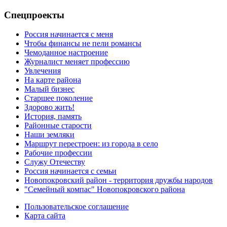
Спецпроекты
Россия начинается с меня
Чтобы финансы не пели романсы
Чемоданное настроение
Журналист меняет профессию
Увлечения
На карте района
Малый бизнес
Старшее поколение
Здорово жить!
История, память
Районные старости
Наши земляки
Маршрут перестроен: из города в село
Рабочие профессии
Служу Отечеству
Россия начинается с семьи
Новопокровский район - территория дружбы народов
"Семейный компас" Новопокровского района
Пользовательское соглашение
Карта сайта