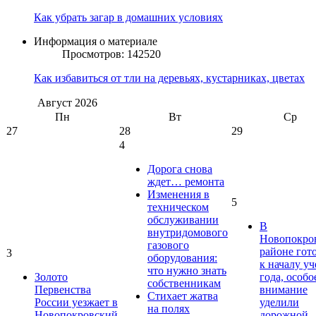
Как убрать загар в домашних условиях
Информация о материале
Просмотров: 142520
Как избавиться от тли на деревьях, кустарниках, цветах
Август
2026
Пн
Вт
Ср
27
28
29
4
Дорога снова
ждет… ремонта
Изменения в
5
техническом
обслуживании
В
внутридомового
Новопокро
газового
районе гот
3
оборудования:
к началу у
что нужно знать
Золото
года, особо
собственникам
Первенства
внимание
Стихает жатва
России уезжает в
уделили
на полях
Новопокровский
дорожной