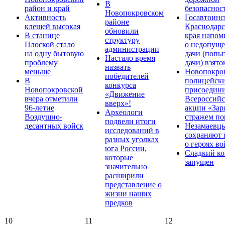
В
район и край
безопаснос
Новопокровском
Активность
Госавтоинс
районе
клещей высокая
Краснодарс
обновили
В станице
края напом
структуру
Плоской стало
о недопущ
администрации
на одну бытовую
дачи (попы
Настало время
проблему
дачи) взято
назвать
меньше
Новопокро
победителей
В
полицейск
конкурса
Новопокровской
присоедини
«Движение
вчера отметили
Всероссийс
вверх»!
96-летие
акции «Зар
Археологи
Воздушно-
стражем по
подвели итоги
десантных войск
Незамаевц
исследований в
сохраняют 
разных уголках
о героях в
юга России,
Сладкий ко
которые
запущен
значительно
расширили
представление о
жизни наших
предков
10
11
12