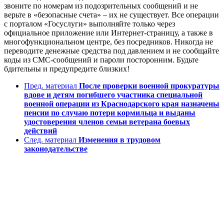
звоните по номерам из подозрительных сообщений и не
верьте в «безопасные счета» – их не существует. Все операции
с порталом «Госуслуги» выполняйте только через
официальное приложение или Интернет-страницу, а также в
многофункциональном центре, без посредников. Никогда не
переводите денежные средства под давлением и не сообщайте
коды из СМС-сообщений и пароли посторонним. Будьте
бдительны и предупредите близких!
Пред. материал
После проверки военной прокуратуры
вдове и детям погибшего участника специальной
военной операции из Краснодарского края назначены
пенсии по случаю потери кормильца и выданы
удостоверения членов семьи ветерана боевых
действий
След. материал
Изменения в трудовом
законодательстве