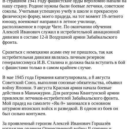
В страшном 1941 году фашистские орды вероломно напали на
нашу страну. Родине нужны были боевые летчики, советские
соколы. Учитывая успешную учебу в школе и прекрасную
физическую форму, моего прадеда, на тот момент 19-летнего
юношу, военкомат направил в летное училище,
расположенное в городе Чите. По окончании обучения
Алексей Иванович служил в истребительной авиационной
дивизии в составе 12-й Воздушной армии Забайкальского
фронта.
Сразиться с немецкими асами ему не пришлось, так как
истребительная дивизия являлась личным резервом
генералиссимуса И.В. Сталина и должна была вступить в бой
с фашистами только в самом крайнем случае.
В мае 1945 года Германия капитулировала, а 8 августа
Советский Союз, выполняя союзные обязательства, объявил
войну Японии. 9 августа Красная армия начала боевые
действия в Маньчжурии. Для разгрома Квантунской армии
привлекли летчиков-истребителей Забайкальского фронта.
Мой прадед на самолете «Як-9» занимался в основном
штурмом японских войск и разведкой. В одном из боев он
был сильно контужен.
За проявленный героизм Алексей Иванович Горшалёв
награжден орденом Отечественной войны II степени и