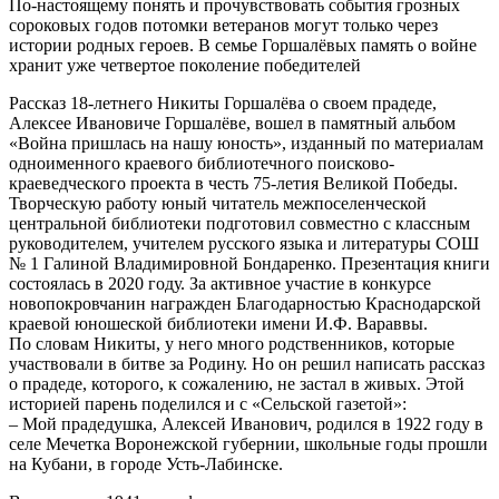
По-настоящему понять и прочувствовать события грозных
сороковых годов потомки ветеранов могут только через
истории родных героев. В семье Горшалёвых память о войне
хранит уже четвертое поколение победителей
Рассказ 18-летнего Никиты Горшалёва о своем прадеде,
Алексее Ивановиче Горшалёве, вошел в памятный альбом
«Война пришлась на нашу юность», изданный по материалам
одноименного краевого библиотечного поисково-
краеведческого проекта в честь 75-летия Великой Победы.
Творческую работу юный читатель межпоселенческой
центральной библиотеки подготовил совместно с классным
руководителем, учителем русского языка и литературы СОШ
№ 1 Галиной Владимировной Бондаренко. Презентация книги
состоялась в 2020 году. За активное участие в конкурсе
новопокровчанин награжден Благодарностью Краснодарской
краевой юношеской библиотеки имени И.Ф. Вараввы.
По словам Никиты, у него много родственников, которые
участвовали в битве за Родину. Но он решил написать рассказ
о прадеде, которого, к сожалению, не застал в живых. Этой
историей парень поделился и с «Сельской газетой»:
– Мой прадедушка, Алексей Иванович, родился в 1922 году в
селе Мечетка Воронежской губернии, школьные годы прошли
на Кубани, в городе Усть-Лабинске.