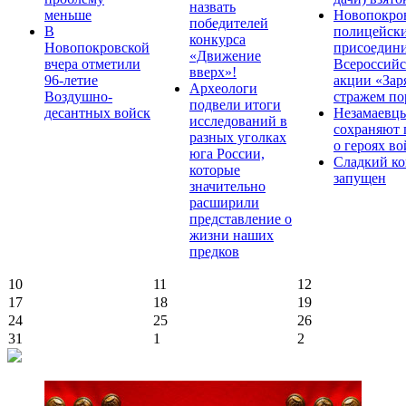
назвать
меньше
Новопокро
победителей
В
полицейск
конкурса
Новопокровской
присоедини
«Движение
вчера отметили
Всероссийс
вверх»!
96-летие
акции «Зар
Археологи
Воздушно-
стражем по
подвели итоги
десантных войск
Незамаевц
исследований в
сохраняют 
разных уголках
о героях в
юга России,
Сладкий ко
которые
запущен
значительно
расширили
представление о
жизни наших
предков
10
11
12
17
18
19
24
25
26
31
1
2