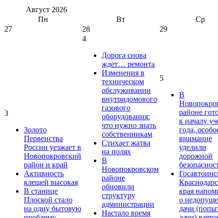
Август
2026
Пн
Вт
Ср
27
28
29
4
Дорога снова
ждет… ремонта
Изменения в
5
техническом
обслуживании
В
внутридомового
Новопокро
газового
районе гот
3
оборудования:
к началу у
что нужно знать
Золото
года, особо
собственникам
Первенства
внимание
Стихает жатва
России уезжает в
уделили
на полях
Новопокровский
дорожной
В
район и край
безопаснос
Новопокровском
Активность
Госавтоинс
районе
клещей высокая
Краснодарс
обновили
В станице
края напом
структуру
Плоской стало
о недопущ
администрации
на одну бытовую
дачи (попы
Настало время
проблему
дачи) взято