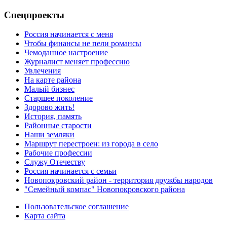
Спецпроекты
Россия начинается с меня
Чтобы финансы не пели романсы
Чемоданное настроение
Журналист меняет профессию
Увлечения
На карте района
Малый бизнес
Старшее поколение
Здорово жить!
История, память
Районные старости
Наши земляки
Маршрут перестроен: из города в село
Рабочие профессии
Служу Отечеству
Россия начинается с семьи
Новопокровский район - территория дружбы народов
"Семейный компас" Новопокровского района
Пользовательское соглашение
Карта сайта