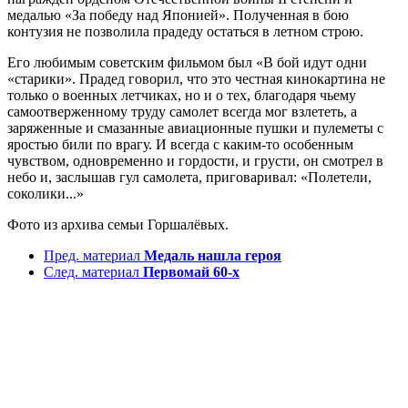
медалью «За победу над Японией». Полученная в бою
контузия не позволила прадеду остаться в летном строю.
Его любимым советским фильмом был «В бой идут одни
«старики». Прадед говорил, что это честная кинокартина не
только о военных летчиках, но и о тех, благодаря чьему
самоотверженному труду самолет всегда мог взлететь, а
заряженные и смазанные авиационные пушки и пулеметы с
яростью били по врагу. И всегда с каким-то особенным
чувством, одновременно и гордости, и грусти, он смотрел в
небо и, заслышав гул самолета, приговаривал: «Полетели,
соколики...»
Фото из архива семьи Горшалёвых.
Пред. материал
Медаль нашла героя
След. материал
Первомай 60-х