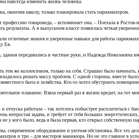
на навсегда изменить жизнь человека.
на, окончив школу, только планировала стать парикмахером.
 профессию товароведа, – вспоминает она. – Поехала в Ростов-н
ать результаты. А в выпускном классе появилась четкая уверенно
дали отличные знания и уверенные навыки для работы парикмахе
у Ея.
 здания передавались в частные руки, и Надежда Николаевна вм
ть тем же коллективом, только на себя. Страшно было начинать,
риходилось решать массу проблем. С одной стороны, вместе было 
вместного быта и хозяйства. Кто-то хотел обустроить помещение,
ятельное плавание. Взяла первый раз в жизни кредит, на тот м
и отпуска работала – так хотелось побыстрее расплатиться с бан
чень непростая задача, и требует от тебя больших энергетическ
 не у кого было, ведь я была первая, кто открыл собственную п
алы, современное оборудование и уютная обстановка. Все это д
махеров и три – для мастеров маникюра. Но не это главное в усп