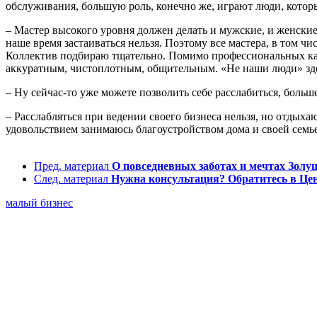
обслуживания, большую роль, конечно же, играют люди, которы
– Мастер высокого уровня должен делать и мужские, и женские
наше время застаиваться нельзя. Поэтому все мастера, в том 
Коллектив подбираю тщательно. Помимо профессиональных кач
аккуратным, чистоплотным, общительным. «Не наши люди» зде
– Ну сейчас-то уже можете позволить себе расслабиться, боль
– Расслабляться при ведении своего бизнеса нельзя, но отдыха
удовольствием занимаюсь благоустройством дома и своей семь
Пред. материал
О повседневных заботах и мечтах Золу
След. материал
Нужна консультация? Обратитесь в Це
малый бизнес