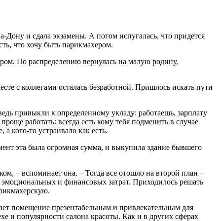
а-Дону и сдала экзамены. А потом испугалась, что придется
сть, что хочу быть парикмахером.
ром. По распределению вернулась на малую родину,
есте с коллегами осталась безработной. Пришлось искать пути
 ведь привыкли к определенному укладу: работаешь, зарплату
проще работать: всегда есть кому тебя подменить в случае
 а кого-то устраивало как есть.
омент эта была огромная сумма, и выкупила здание бывшего
ком, – вспоминает она. – Тогда все отошло на второй план –
их, эмоциональных и финансовых затрат. Приходилось решать
арикмахерскую.
елает помещение презентабельным и привлекательным для
ехе и популярности салона красоты. Как и в других сферах