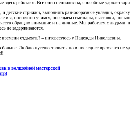
е здесь работают. Все они специалисты, способные удовлетвори
, и детские стрижки, выполнять разнообразные укладки, окраску
числе и я, постоянно учимся, посещаем семинары, выставки, пов
еств обращаю внимание и на личные. Мы работаем с людьми, п
сь не задерживаются.
ше времени отдыхать? – интересуюсь у Надежды Николаевны.
ю больше. Люблю путешествовать, но в последнее время это не у
ей.
шек в волшебной мастерской
нтр!