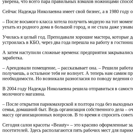
уверена, что всего пара правильных взмахов ножницами способ
Сейчас Надежда Николаевна имеет свой бизнес, а в 1980 году о
– После восьмого класса хотела получить модную на тот момент
уехать из родного дома в большой город, и не стала даже узнав
Училась я целый год. Преподавали хорошие мастера, которые 
устроилась в КБО, через два года перешла на работу в гостиниц
А затем наступили сложные времена: предприятия закрывались,
заработка.
– Арендовали помещение, – рассказывает она. – Решили работа
получаешь, а остальное тебя не волнует. А теперь нам самим п
необходимости. Но возникали разногласия по поводу ведения со
В 2004 году Надежда Николаевна решила отправиться в самосто
молочного магазина.
– После открытия парикмахерской я полтора года без выходных 
семья, домашний быт. Ведь организация собственного дела – о
массу организационных вопросов. В то время и спросить совета
Сегодня салон красоты «Beauty» – это красиво оформленные з
посетителей. Здесь располагаются пять рабочих мест для парик