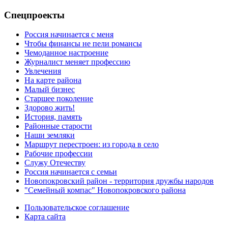
Спецпроекты
Россия начинается с меня
Чтобы финансы не пели романсы
Чемоданное настроение
Журналист меняет профессию
Увлечения
На карте района
Малый бизнес
Старшее поколение
Здорово жить!
История, память
Районные старости
Наши земляки
Маршрут перестроен: из города в село
Рабочие профессии
Служу Отечеству
Россия начинается с семьи
Новопокровский район - территория дружбы народов
"Семейный компас" Новопокровского района
Пользовательское соглашение
Карта сайта