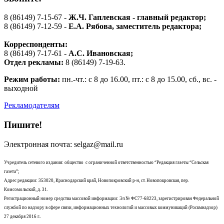
8 (86149) 7-15-67 -
Ж.Ч. Гаплевская - главный редактор;
8 (86149) 7-12-59 -
Е.А. Рябова
, заместитель редактора;
Корреспонденты:
8 (86149) 7-17-61 -
А.С. Ивановская;
Отдел рекламы:
8 (86149) 7-19-63.
Режим работы:
пн.-чт.: с 8 до 16.00, пт.: с 8 до 15.00, сб., вс. -
выходной
Рекламодателям
Пишите!
Электронная почта: selgaz@mail.ru
Учредитель сетевого издания: общество с ограниченной ответственностью “Редакция газеты “Сельская
газета”;
Адрес редакции: 353020, Краснодарский край, Новопокровский р-н, ст. Новопокровская, пер.
Комсомольский, д. 31.
Регистрационный номер средства массовой информации: Эл № ФС77-68223, зарегистрирован Федеральной
службой по надзору в сфере связи, информационных технологий и массовых коммуникаций (Роскмнадзор)
27 декабря 2016 г..