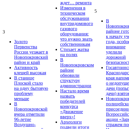
ждет… ремонта
Изменения в
5
техническом
обслуживании
В
внутридомового
Новопокро
газового
районе гот
3
оборудования:
к началу у
что нужно знать
Золото
года, особо
собственникам
Первенства
внимание
Стихает жатва
России уезжает в
уделили
на полях
Новопокровский
дорожной
В
район и край
безопаснос
Новопокровском
Активность
Госавтоинс
районе
клещей высокая
Краснодарс
обновили
В станице
края напом
структуру
Плоской стало
о недопущ
администрации
на одну бытовую
дачи (попы
Настало время
проблему
дачи) взято
назвать
меньше
Новопокро
победителей
В
полицейск
конкурса
Новопокровской
присоедини
«Движение
вчера отметили
Всероссийс
вверх»!
96-летие
акции «Зар
Археологи
Воздушно-
стражем по
подвели итоги