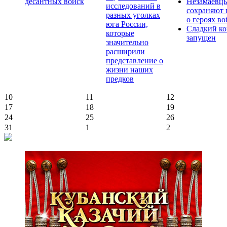
десантных войск
Незамаевц
исследований в
сохраняют 
разных уголках
о героях в
юга России,
Сладкий ко
которые
запущен
значительно
расширили
представление о
жизни наших
предков
10
11
12
17
18
19
24
25
26
31
1
2