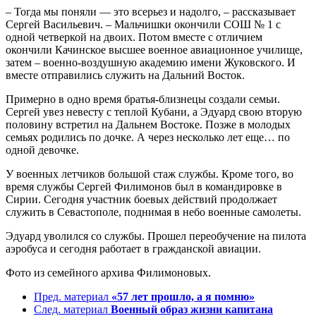
– Тогда мы поняли — это всерьез и надолго, – рассказывает
Сергей Васильевич. – Мальчишки окончили СОШ № 1 с
одной четверкой на двоих. Потом вместе с отличием
окончили Качинское высшее военное авиационное училище,
затем – военно-воздушную академию имени Жуковского. И
вместе отправились служить на Дальний Восток.
Примерно в одно время братья-близнецы создали семьи.
Сергей увез невесту с теплой Кубани, а Эдуард свою вторую
половину встретил на Дальнем Востоке. Позже в молодых
семьях родились по дочке. А через несколько лет еще… по
одной девочке.
У военных летчиков большой стаж службы. Кроме того, во
время службы Сергей Филимонов был в командировке в
Сирии. Сегодня участник боевых действий продолжает
служить в Севастополе, поднимая в небо военные самолеты.
Эдуард уволился со службы. Прошел переобучение на пилота
аэробуса и сегодня работает в гражданской авиации.
Фото из семейного архива Филимоновых.
Пред. материал
«57 лет прошло, а я помню»
След. материал
Военный образ жизни капитана