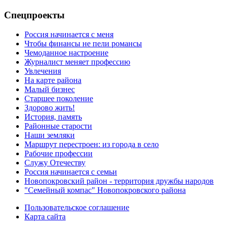
Спецпроекты
Россия начинается с меня
Чтобы финансы не пели романсы
Чемоданное настроение
Журналист меняет профессию
Увлечения
На карте района
Малый бизнес
Старшее поколение
Здорово жить!
История, память
Районные старости
Наши земляки
Маршрут перестроен: из города в село
Рабочие профессии
Служу Отечеству
Россия начинается с семьи
Новопокровский район - территория дружбы народов
"Семейный компас" Новопокровского района
Пользовательское соглашение
Карта сайта