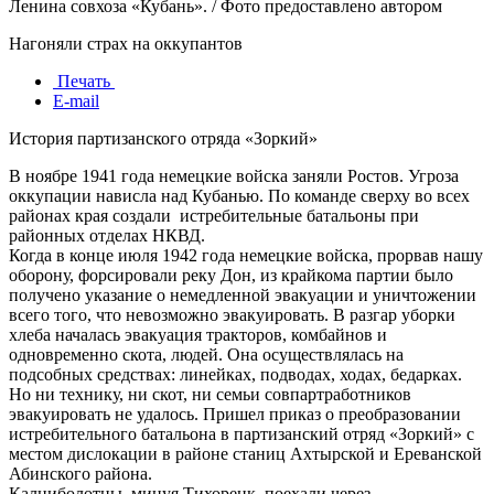
Ленина совхоза «Кубань». / Фото предоставлено автором
Нагоняли страх на оккупантов
Печать
E-mail
История партизанского отряда «Зоркий»
В ноябре 1941 года немецкие войска заняли Ростов. Угроза
оккупации нависла над Кубанью. По команде сверху во всех
районах края создали истребительные батальоны при
районных отделах НКВД.
Когда в конце июля 1942 года немецкие войска, прорвав нашу
оборону, форсировали реку Дон, из крайкома партии было
получено указание о немедленной эвакуации и уничтожении
всего того, что невозможно эвакуировать. В разгар уборки
хлеба началась эвакуация тракторов, комбайнов и
одновременно скота, людей. Она осуществлялась на
подсобных средствах: линейках, подводах, ходах, бедарках.
Но ни технику, ни скот, ни семьи совпартработников
эвакуировать не удалось. Пришел приказ о преобразовании
истребительного батальона в партизанский отряд «Зоркий» с
местом дислокации в районе станиц Ахтырской и Ереванской
Абинского района.
Калниболотцы, минуя Тихорецк, поехали через