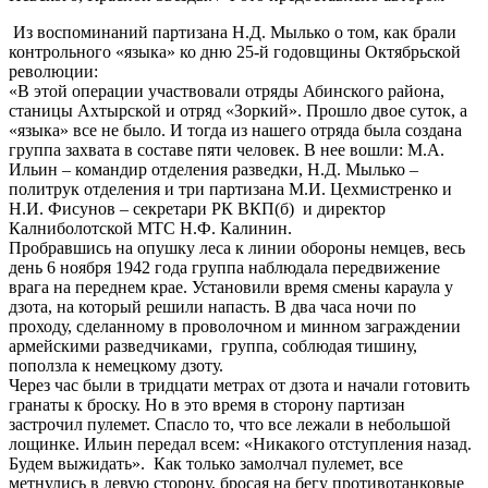
Из воспоминаний партизана Н.Д. Мылько о том, как брали
контрольного «языка» ко дню 25-й годовщины Октябрьской
революции:
«В этой операции участвовали отряды Абинского района,
станицы Ахтырской и отряд «Зоркий». Прошло двое суток, а
«языка» все не было. И тогда из нашего отряда была создана
группа захвата в составе пяти человек. В нее вошли: М.А.
Ильин – командир отделения разведки, Н.Д. Мылько –
политрук отделения и три партизана М.И. Цехмистренко и
Н.И. Фисунов – секретари РК ВКП(б) и директор
Калниболотской МТС Н.Ф. Калинин.
Пробравшись на опушку леса к линии обороны немцев, весь
день 6 ноября 1942 года группа наблюдала передвижение
врага на переднем крае. Установили время смены караула у
дзота, на который решили напасть. В два часа ночи по
проходу, сделанному в проволочном и минном заграждении
армейскими разведчиками, группа, соблюдая тишину,
поползла к немецкому дзоту.
Через час были в тридцати метрах от дзота и начали готовить
гранаты к броску. Но в это время в сторону партизан
застрочил пулемет. Спасло то, что все лежали в небольшой
лощинке. Ильин передал всем: «Никакого отступления назад.
Будем выжидать». Как только замолчал пулемет, все
метнулись в левую сторону, бросая на бегу противотанковые