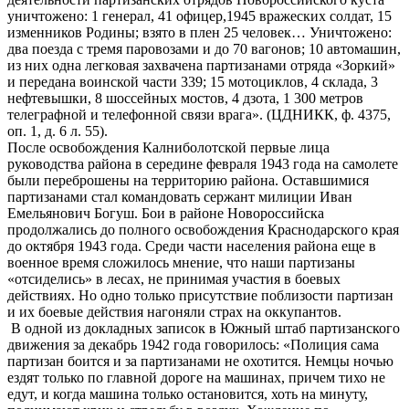
уничтожено: 1 генерал, 41 офицер,1945 вражеских солдат, 15
изменников Родины; взято в плен 25 человек… Уничтожено:
два поезда с тремя паровозами и до 70 вагонов; 10 автомашин,
из них одна легковая захвачена партизанами отряда «Зоркий»
и передана воинской части 339; 15 мотоциклов, 4 склада, 3
нефтевышки, 8 шоссейных мостов, 4 дзота, 1 300 метров
телеграфной и телефонной связи врага». (ЦДНИКК, ф. 4375,
оп. 1, д. 6 л. 55).
После освобождения Калниболотской первые лица
руководства района в середине февраля 1943 года на самолете
были переброшены на территорию района. Оставшимися
партизанами стал командовать сержант милиции Иван
Емельянович Богуш. Бои в районе Новороссийска
продолжались до полного освобождения Краснодарского края
до октября 1943 года. Среди части населения района еще в
военное время сложилось мнение, что наши партизаны
«отсиделись» в лесах, не принимая участия в боевых
действиях. Но одно только присутствие поблизости партизан
и их боевые действия нагоняли страх на оккупантов.
В одной из докладных записок в Южный штаб партизанского
движения за декабрь 1942 года говорилось: «Полиция сама
партизан боится и за партизанами не охотится. Немцы ночью
ездят только по главной дороге на машинах, причем тихо не
едут, и когда машина только остановится, хоть на минуту,