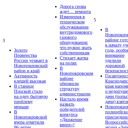
Дорога снова
ждет… ремонта
Изменения в
5
техническом
обслуживании
В
внутридомового
Новопокро
газового
районе гот
3
оборудования:
к началу у
что нужно знать
Золото
года, особо
собственникам
Первенства
внимание
Стихает жатва
России уезжает в
уделили
на полях
Новопокровский
дорожной
В
район и край
безопаснос
Новопокровском
Активность
Госавтоинс
районе
клещей высокая
Краснодарс
обновили
В станице
края напом
структуру
Плоской стало
о недопущ
администрации
на одну бытовую
дачи (попы
Настало время
проблему
дачи) взято
назвать
меньше
Новопокро
победителей
В
полицейск
конкурса
Новопокровской
присоедини
«Движение
вчера отметили
Всероссийс
вверх»!
96-летие
акции «Зар