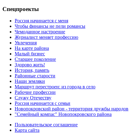
Спецпроекты
Россия начинается с меня
Чтобы финансы не пели романсы
Чемоданное настроение
Журналист меняет профессию
Увлечения
На карте района
Малый бизнес
Старшее поколение
Здорово жить!
История, память
Районные старости
Наши земляки
Маршрут перестроен: из города в село
Рабочие профессии
Служу Отечеству
Россия начинается с семьи
Новопокровский район - территория дружбы народов
"Семейный компас" Новопокровского района
Пользовательское соглашение
Карта сайта