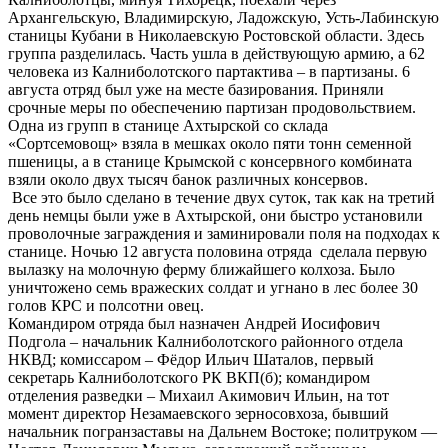
Архангельскую, Владимирскую, Ладожскую, Усть-Лабинскую
станицы Кубани в Николаевскую Ростовской области. Здесь
группа разделилась. Часть ушла в действующую армию, а 62
человека из Калниболотского партактива – в партизаны. 6
августа отряд был уже на месте базирования. Приняли
срочные меры по обеспечению партизан продовольствием.
Одна из групп в станице Ахтырской со склада
«Сортсемовощ» взяла в мешках около пяти тонн семенной
пшеницы, а в станице Крымской с консервного комбината
взяли около двух тысяч банок различных консервов.
Все это было сделано в течение двух суток, так как на третий
день немцы были уже в Ахтырской, они быстро установили
проволочные заграждения и заминировали поля на подходах к
станице. Ночью 12 августа половина отряда сделала первую
вылазку на молочную ферму ближайшего колхоза. Было
уничтожено семь вражеских солдат и угнано в лес более 30
голов КРС и полсотни овец.
Командиром отряда был назначен Андрей Иосифович
Подгола – начальник Калниболотского районного отдела
НКВД; комиссаром – Фёдор Ильич Шаталов, первый
секретарь Калниболотского РК ВКП(б); командиром
отделения разведки – Михаил Акимович Ильин, на тот
момент директор Незамаевского зерносовхоза, бывший
начальник погранзаставы на Дальнем Востоке; политруком —