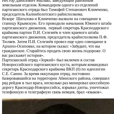
Нестор Данилович Мылько, заведующий районным
земельным отделом. Командиром одного из отделений
партизанского отряда был Тимофей Степанович Климченко,
председатель Калниболотского райисполкома.
Вскоре Шаталова и Климченко вызвали на совещание в
станицу Крымскую. Его проводили начальник Южного штаба
партизанского движения, первый секретарь Краснодарского
крайкома партии П.И. Селезнёв и член краевого штаба
партизанского движения, председатель крайисполкома П.Ф.
Тюляев. Затем П.И. Селезнёв провел еще одно совещание в
Архипо-Осиповке, на котором сказал: «Забудьте, что вы
гражданские. Старайтесь продать свою жизнь подороже. О
вас расскажет история».
Партизанский отряд «Зоркий» был включен в состав
Новороссийского партизанского куста, которым командовал
секретарь Краснодарского крайкома ВКП (б) по идеологии
С.Е. Санин. За время оккупации отряд, постоянно
базировавшийся на территории Абинского района, совершил
ряд рейдов в тыл врага, несколько раз минировал шоссейную
дорогу Краснодар-Новороссийск, взрывал дзоты, уничтожал
телефонную и телеграфную связь немцев, брал «языков».