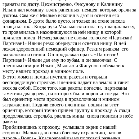
гранаты по дзоту. Цехмистренко, Фисунову и Калинину
Ильин дал команду взять раненных немцев, которые орали за
дзотом. Сам же с Мылько вскочил в дзот и осветил его
фонариком. В дзоте было пусто, и только на стене висела
плащ-палатка. Когда рука Мылько схватила эту плащ-палатку,
то провалилась в находившуюся за ней нишу, в которой
прятался немец. Немец заорал не своим голосом: «Партизан!
Партизан!» Ильин резко обернулся и осветил нишу. В ней
лежал здоровенный немецкий офицер. Резким рывком его
выволокли из ниши. Он продолжал орать: «Партизан!
Партизан!» Ильин дал ему по зубам, и он замолчал. С
пленным немцем Ильин, Мылько и Фисунов побежали к
месту нашего прохода в минном поле.
В этот момент немцы пустили ракеты и открыли
беспорядочную стрельбу. Пленник падает на землю и тянет
всех за собой. После того, как ракеты погасли, партизаны
заметили два дерева, на которых были вороньи гнезда. Это
был ориентир места прохода в проволочном и минном
заграждении. Подняв своего пленника, пошли на этот
ориентир, который точно привел группу к проходу. А сзади
продолжалась стрельба, рвались мины, снова повисли в небе
ракеты.
Приблизившись к проходу, услышали окрик с нашей
стороны. Малько дал отзыв боевому охранению, назвав
пароль «Волга». Красноармейцы из полковой разведки