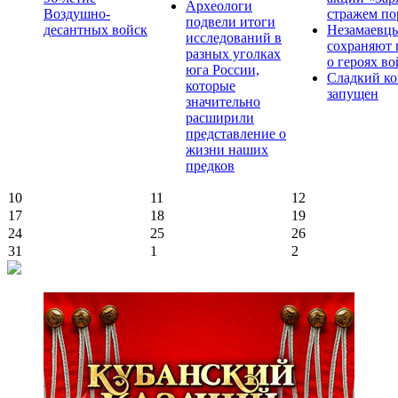
Археологи
Воздушно-
стражем по
подвели итоги
десантных войск
Незамаевц
исследований в
сохраняют 
разных уголках
о героях в
юга России,
Сладкий ко
которые
запущен
значительно
расширили
представление о
жизни наших
предков
10
11
12
17
18
19
24
25
26
31
1
2