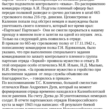
быстро подхватили контрольного «языка». По распоряжению
командира отряда А.И. Подголы пленный офицер был
передан полковой разведке и срочно доставлен в штаб 665
стрелкового полка 216 стр. дивизии. Цехмистренко и
Калинин попали под обстрел немцев и вынуждены были
уничтожить своего пленного, который все время орал:
«Партизан! Партизан!» Они не смогли прорваться к нашему
проходу в минном поле и залегли на одной из опушек леса.
Только на следующий день появились в отряде.
В приказе по 665-му стрелковому полку от 17.11.1942 г.,
пописанному командиром полка Г.Н. Вдовкиным, было
указано, что при выполнении специального задания
командования по захвату контрольного пленного группа
партизан отряда «Зоркий» проявила мужество и отвагу. В
этой операции особо отличились М.Я. Ильин, Н.Д. Мылько,
Н.И. Фисунов. «За проявленное мужество и геройство при
выполнении задания от лица службы объявляю им
благодарность», – говорилось в приказе».
По воспоминаниям Т.С. Климченко, большой смелостью
отличался Иван Андреевич Дуев, который на момент
формирования отряда временно находился в Калниболотской
после ранения. На счету Дуева до 30 уничтоженных немецких
солдат. В отчете партизанских отрядов Новороссийского
куста за март 1943 года написано: «В результате боевой
деятельности партизанских отрядов Новороссийского куста