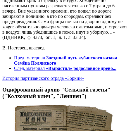
поднимают крик и стрельбу в воздух. Хождение по
населенным пунктам разрешается только с 7 утра и до 6
вечера. Вне указанного времени, кто пошел по дороге,
забирают в полицию, а кто по огородам, стреляют без
предупреждения. Сами фрицы ночью на двор по одному не
ходят; обязательно два-три человека с автоматами, и стреляют
в воздух; лишь убедившись в покое, идут в уборную…»
(ЦДНИКК, ф. 4373, оп. 1, д. 1, л. 33-34).
В. Нестерец, краевед.
Пред. материал
Звездный путь кубанского казака
Семёна Полянского
След. материал
«Вырастил» родословное древо...
История партизанского отряда «Зоркий»
Оцифрованный архив "Сельской газеты"
("Колхозный клич", "Ленинец")