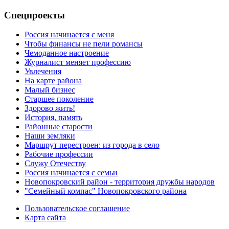
Спецпроекты
Россия начинается с меня
Чтобы финансы не пели романсы
Чемоданное настроение
Журналист меняет профессию
Увлечения
На карте района
Малый бизнес
Старшее поколение
Здорово жить!
История, память
Районные старости
Наши земляки
Маршрут перестроен: из города в село
Рабочие профессии
Служу Отечеству
Россия начинается с семьи
Новопокровский район - территория дружбы народов
"Семейный компас" Новопокровского района
Пользовательское соглашение
Карта сайта