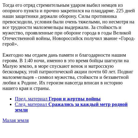
Тогда его отряд стремительным ударом выбил немцев из
опорного пункта и прочно закрепился на плацдарме. 225 дней
наши защитники держали оборону. Силы противника
превосходили, условия были очень тяжелыми, но несмотря на
все трудности малоземельцы выдержали. За стойкость и
мужество, проявленные при обороне города в годы Великой
Отечественной войны, Новороссийск получил звание «Город-
герой».
Ежегодно мы отдаем дань памяти и благодарности нашим
героям. В 1:40 ночи, именно в это время бойцы шагнули на
Малую землю, в море спускают венок и матросскую
бескозырку, этой патриотической акции почти 60 лет. Подвиг
малоземельцев - символ мужества, стойкости и беззаветной
любви к Родине. Их героизм навсегда вписан в историю
нашего края и страны.
Пред. материал
Герои и жертвы войны
След. материал
Сражались за каждый метр родной
земли
Малая земля