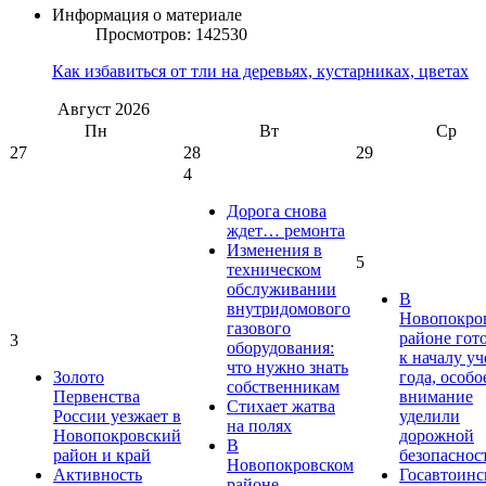
Информация о материале
Просмотров: 142530
Как избавиться от тли на деревьях, кустарниках, цветах
Август
2026
Пн
Вт
Ср
27
28
29
4
Дорога снова
ждет… ремонта
Изменения в
5
техническом
обслуживании
В
внутридомового
Новопокро
газового
районе гот
3
оборудования:
к началу у
что нужно знать
Золото
года, особо
собственникам
Первенства
внимание
Стихает жатва
России уезжает в
уделили
на полях
Новопокровский
дорожной
В
район и край
безопаснос
Новопокровском
Активность
Госавтоинс
районе