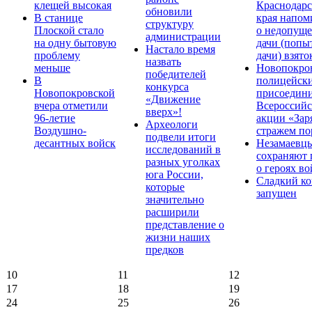
клещей высокая
Краснодарс
обновили
В станице
края напом
структуру
Плоской стало
о недопущ
администрации
на одну бытовую
дачи (попы
Настало время
проблему
дачи) взято
назвать
меньше
Новопокро
победителей
В
полицейск
конкурса
Новопокровской
присоедини
«Движение
вчера отметили
Всероссийс
вверх»!
96-летие
акции «Зар
Археологи
Воздушно-
стражем по
подвели итоги
десантных войск
Незамаевц
исследований в
сохраняют 
разных уголках
о героях в
юга России,
Сладкий ко
которые
запущен
значительно
расширили
представление о
жизни наших
предков
10
11
12
17
18
19
24
25
26