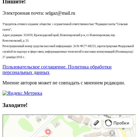
Пишите!
Электронная почта: selgaz@mail.ru
Учредитель сетевого издания: общество с ограниченной ответственностью “Редакция газеты “Сельская
газета”;
Адрес редакции: 353020, Краснодарский край, Новопокровский р-н, ст. Новопокровская, пер.
Комсомольский, д. 31.
Регистрационный номер средства массовой информации: Эл № ФС77-68223, зарегистрирован Федеральной
службой по надзору в сфере связи, информационных технологий и массовых коммуникаций (Роскмнадзор)
27 декабря 2016 г..
Пользовательское соглашение. Политика обработки
персональных данных
Мнение авторов может не совпадать с мнением редакции.
Заходите!