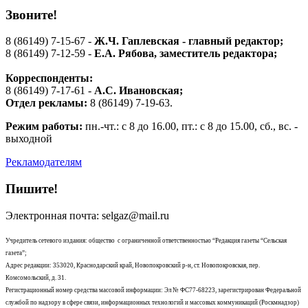
Звоните!
8 (86149) 7-15-67 -
Ж.Ч. Гаплевская - главный редактор;
8 (86149) 7-12-59 -
Е.А. Рябова
, заместитель редактора;
Корреспонденты:
8 (86149) 7-17-61 -
А.С. Ивановская;
Отдел рекламы:
8 (86149) 7-19-63.
Режим работы:
пн.-чт.: с 8 до 16.00, пт.: с 8 до 15.00, сб., вс. -
выходной
Рекламодателям
Пишите!
Электронная почта: selgaz@mail.ru
Учредитель сетевого издания: общество с ограниченной ответственностью “Редакция газеты “Сельская
газета”;
Адрес редакции: 353020, Краснодарский край, Новопокровский р-н, ст. Новопокровская, пер.
Комсомольский, д. 31.
Регистрационный номер средства массовой информации: Эл № ФС77-68223, зарегистрирован Федеральной
службой по надзору в сфере связи, информационных технологий и массовых коммуникаций (Роскмнадзор)