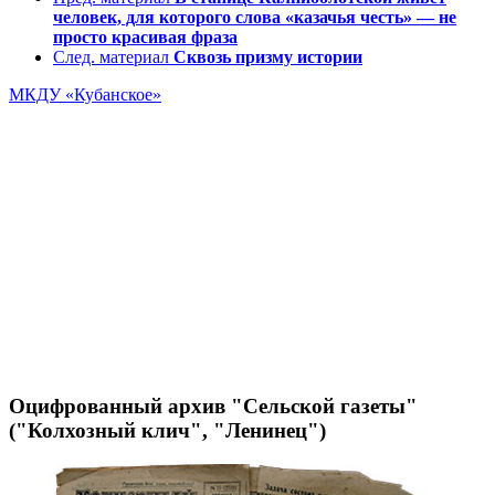
человек, для которого слова «казачья честь» — не
просто красивая фраза
След. материал
Сквозь призму истории
МКДУ «Кубанское»
Оцифрованный архив "Сельской газеты"
("Колхозный клич", "Ленинец")