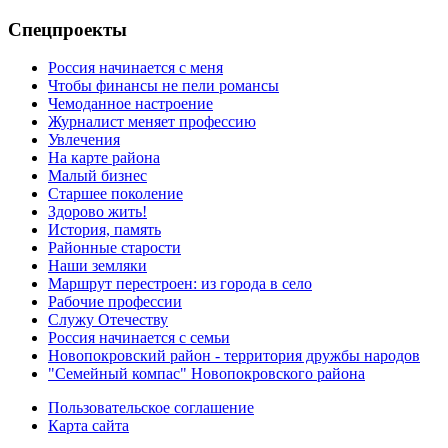
Спецпроекты
Россия начинается с меня
Чтобы финансы не пели романсы
Чемоданное настроение
Журналист меняет профессию
Увлечения
На карте района
Малый бизнес
Старшее поколение
Здорово жить!
История, память
Районные старости
Наши земляки
Маршрут перестроен: из города в село
Рабочие профессии
Служу Отечеству
Россия начинается с семьи
Новопокровский район - территория дружбы народов
"Семейный компас" Новопокровского района
Пользовательское соглашение
Карта сайта