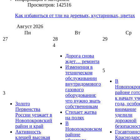
Просмотров: 142516
Как избавиться от тли на деревьях, кустарниках, цветах
Август
2026
Пн
Вт
Ср
27
28
29
4
Дорога снова
ждет… ремонта
Изменения в
5
техническом
обслуживании
В
внутридомового
Новопокро
газового
районе гот
3
оборудования:
к началу у
что нужно знать
Золото
года, особо
собственникам
Первенства
внимание
Стихает жатва
России уезжает в
уделили
на полях
Новопокровский
дорожной
В
район и край
безопаснос
Новопокровском
Активность
Госавтоинс
районе
клещей высокая
Краснодарс