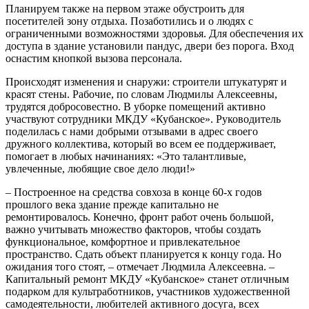
Планируем также на первом этаже обустроить для
посетителей зону отдыха. Позаботились и о людях с
ограниченными возможностями здоровья. Для обеспечения их
доступа в здание установили пандус, двери без порога. Вход
оснастим кнопкой вызова персонала.
Происходят изменения и снаружи: строители штукатурят и
красят стены. Рабочие, по словам Людмилы Алексеевны,
трудятся добросовестно. В уборке помещений активно
участвуют сотрудники МКДУ «Кубанское». Руководитель
поделилась с нами добрыми отзывами в адрес своего
дружного коллектива, который во всем ее поддерживает,
помогает в любых начинаниях: «Это талантливые,
увлеченные, любящие свое дело люди!»
– Построенное на средства совхоза в конце 60-х годов
прошлого века здание прежде капитально не
ремонтировалось. Конечно, фронт работ очень большой,
важно учитывать множество факторов, чтобы создать
функциональное, комфортное и привлекательное
пространство. Сдать объект планируется к концу года. Но
ожидания того стоят, – отмечает Людмила Алексеевна. –
Капитальный ремонт МКДУ «Кубанское» станет отличным
подарком для культработников, участников художественной
самодеятельности, любителей активного досуга, всех