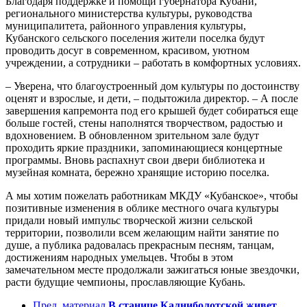
Благодаря поддержке и помощи губернатора Кубани,
регионального министерства культуры, руководства
муниципалитета, районного управления культуры,
Кубанского сельского поселения жители поселка будут
проводить досуг в современном, красивом, уютном
учреждении, а сотрудники – работать в комфортных условиях.
– Уверена, что благоустроенный дом культуры по достоинству
оценят и взрослые, и дети, – подытожила директор. – А после
завершения капремонта под его крышей будет собираться еще
больше гостей, стены наполнятся творчеством, радостью и
вдохновением. В обновленном зрительном зале будут
проходить яркие праздники, запоминающиеся концертные
программы. Вновь распахнут свои двери библиотека и
музейная комната, бережно хранящие историю поселка.
А мы хотим пожелать работникам МКДУ «Кубанское», чтобы
позитивные изменения в облике местного очага культуры
придали новый импульс творческой жизни сельской
территории, позволили всем желающим найти занятие по
душе, а публика радовалась прекрасным песням, танцам,
достижениям народных умельцев. Чтобы в этом
замечательном месте продолжали зажигаться юные звездочки,
расти будущие чемпионы, прославляющие Кубань.
Пред. материал
В станице Калниболотской живет