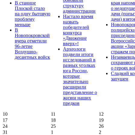
обновили
В станице
края напом
структуру
Плоской стало
о недопущ
администрации
на одну бытовую
дачи (попы
Настало время
проблему
дачи) взято
назвать
меньше
Новопокро
победителей
В
полицейск
конкурса
Новопокровской
присоедини
«Движение
вчера отметили
Всероссийс
вверх»!
96-летие
акции «Зар
Археологи
Воздушно-
стражем по
подвели итоги
десантных войск
Незамаевц
исследований в
сохраняют 
разных уголках
о героях в
юга России,
Сладкий ко
которые
запущен
значительно
расширили
представление о
жизни наших
предков
10
11
12
17
18
19
24
25
26
31
1
2