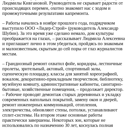
Людмилы Кивгановой. Руководитель не скрывает радости от
происходящих перемен, охотно знакомит нас с ходом и
промежуточными результатами капремонта.
– Работы начались в ноябре прошлого года, подрядчиком
выступило ООО «Лидер-Строй» (руководитель Александр
Шубин). За это время уже сделано немало, дом культуры
преображается на глазах, – рассказывает Людмила Алексеевна
и приглашает лично в этом убедиться, пройдясь по знакомым
и малоизвестным, скрытым до сей поры от глаз журналистов
местам.
– Грандиозный ремонт охватил фойе, коридоры, лестничные
пролеты, зрительный, актовый, спортивный залы,
сценическую площадку, классы для занятий хореографией,
вокалом, декоративно-прикладным творчеством, библиотеку,
музейную комнату, административные кабинеты, санитарно-
бытовые, хозяйственные помещения, – продолжает директор.
– Рабочие проводят демонтаж старых деревянных и укладку
современных напольных покрытий, замену окон и дверей,
ремонт инженерных коммуникаций, отопления,
электричества, обновляют стены, потолки, устанавливают
сплит-системы. На втором этаже основные работы
практически завершены. Некоторых зон, которые не
использовались по назначению 30 лет, коснулась полная