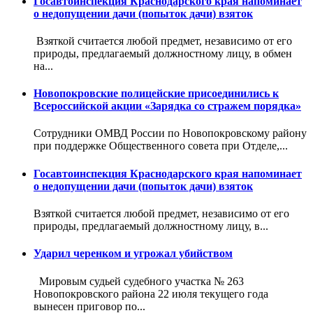
Госавтоинспекция Краснодарского края напоминает
о недопущении дачи (попыток дачи) взяток
Взяткой считается любой предмет, независимо от его
природы, предлагаемый должностному лицу, в обмен
на...
Новопокровские полицейские присоединились к
Всероссийской акции «Зарядка со стражем порядка»
Сотрудники ОМВД России по Новопокровскому району
при поддержке Общественного совета при Отделе,...
Госавтоинспекция Краснодарского края напоминает
о недопущении дачи (попыток дачи) взяток
Взяткой считается любой предмет, независимо от его
природы, предлагаемый должностному лицу, в...
Ударил черенком и угрожал убийством
Мировым судьей судебного участка № 263
Новопокровского района 22 июля текущего года
вынесен приговор по...