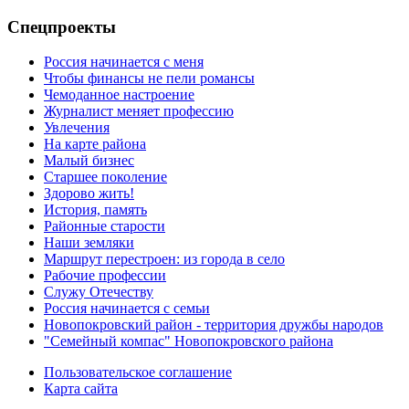
Спецпроекты
Россия начинается с меня
Чтобы финансы не пели романсы
Чемоданное настроение
Журналист меняет профессию
Увлечения
На карте района
Малый бизнес
Старшее поколение
Здорово жить!
История, память
Районные старости
Наши земляки
Маршрут перестроен: из города в село
Рабочие профессии
Служу Отечеству
Россия начинается с семьи
Новопокровский район - территория дружбы народов
"Семейный компас" Новопокровского района
Пользовательское соглашение
Карта сайта