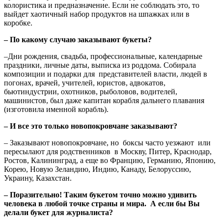
колористика и предназначение. Если не соблюдать это, то
выйдет хаотичный набор продуктов на шпажках или в
коробке.
– По какому случаю заказывают букеты?
–Дни рождения, свадьба, профессиональные, календарные
праздники, личные даты, выписка из роддома. Собирала
композиции и подарки для представителей власти, людей в
погонах, врачей, учителей, юристов, адвокатов,
бьютиндустрии, охотников, рыболовов, водителей,
машинистов, был даже капитан корабля дальнего плавания
(изготовила именной корабль).
– И все это только новопокровчане заказывают?
– Заказывают новопокровчане, но боксы часто уезжают или
пересылают для родственников в Москву, Питер, Краснодар,
Ростов, Калининград, а еще во Францию, Германию, Японию,
Корею, Новую Зеландию, Индию, Канаду, Белоруссию,
Украину, Казахстан.
– Поразительно! Таким букетом точно можно удивить
человека в любой точке страны и мира. А если бы Вы
делали букет для журналиста?