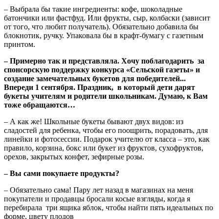
– Выбрала бы такие ингредиенты: кофе, шоколадные
батончики или фастфуд. Или фрукты, сыр, колбаски (зависит
от того, что любит получатель). Обязательно добавила бы
блокнотик, ручку. Упаковала бы в крафт-бумагу с газетным
принтом.
– Примерно так и представляла. Хочу поблагодарить за
спонсорскую поддержку конкурса «Сельской газеты» и
создание замечательных букетов для победителей...
Впереди 1 сентября. Праздник, в который дети дарят
букеты учителям и родители школьникам. Думаю, к Вам
тоже обращаются…
– А как же! Школьные букеты бывают двух видов: из
сладостей для ребенка, чтобы его поощрить, порадовать, для
линейки и фотосессии. Подарок учителю от класса – это, как
правило, корзина, бокс или букет из фруктов, сухофруктов,
орехов, закрытых конфет, зефирные розы.
– Вы сами покупаете продукты?
– Обязательно сама! Пару лет назад в магазинах на меня
покупатели и продавцы бросали косые взгляды, когда я
перебирала три ящика яблок, чтобы найти пять идеальных по
форме, цвету плодов