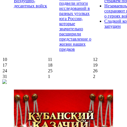
Воздушно-
стражем по
подвели итоги
десантных войск
Незамаевц
исследований в
сохраняют 
разных уголках
о героях в
юга России,
Сладкий ко
которые
запущен
значительно
расширили
представление о
жизни наших
предков
10
11
12
17
18
19
24
25
26
31
1
2