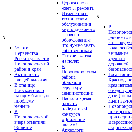
Дорога снова
ждет… ремонта
Изменения в
5
техническом
обслуживании
В
внутридомового
Новопокро
газового
районе гот
3
оборудования:
к началу у
что нужно знать
Золото
года, особо
собственникам
Первенства
внимание
Стихает жатва
России уезжает в
уделили
на полях
Новопокровский
дорожной
В
район и край
безопаснос
Новопокровском
Активность
Госавтоинс
районе
клещей высокая
Краснодарс
обновили
В станице
края напом
структуру
Плоской стало
о недопущ
администрации
на одну бытовую
дачи (попы
Настало время
проблему
дачи) взято
назвать
меньше
Новопокро
победителей
В
полицейск
конкурса
Новопокровской
присоедини
«Движение
вчера отметили
Всероссийс
вверх»!
96-летие
акции «Зар
Археологи