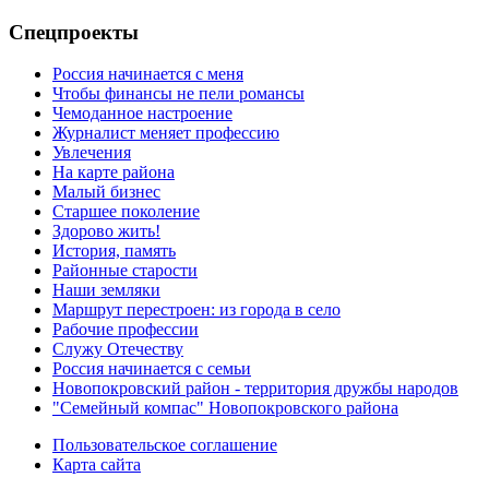
Спецпроекты
Россия начинается с меня
Чтобы финансы не пели романсы
Чемоданное настроение
Журналист меняет профессию
Увлечения
На карте района
Малый бизнес
Старшее поколение
Здорово жить!
История, память
Районные старости
Наши земляки
Маршрут перестроен: из города в село
Рабочие профессии
Служу Отечеству
Россия начинается с семьи
Новопокровский район - территория дружбы народов
"Семейный компас" Новопокровского района
Пользовательское соглашение
Карта сайта