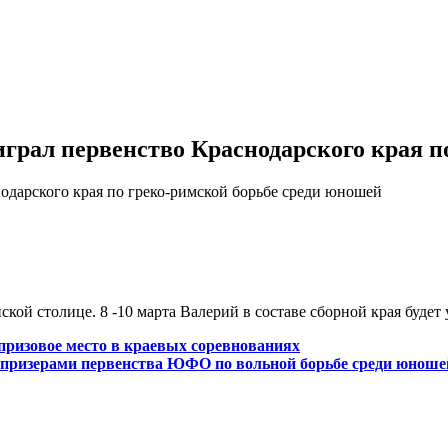
рал первенство Краснодарского края п
дарского края по греко-римской борьбе среди юношей
кой столице. 8 -10 марта Валерий в составе сборной края будет
призовое место в краевых соревнованиях
призерами первенства ЮФО по вольной борьбе среди юношей 