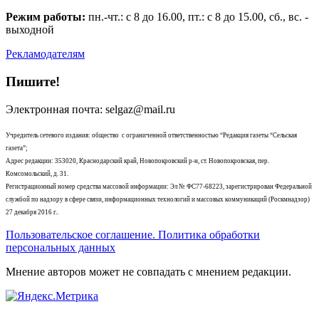
Режим работы:
пн.-чт.: с 8 до 16.00, пт.: с 8 до 15.00, сб., вс. -
выходной
Рекламодателям
Пишите!
Электронная почта: selgaz@mail.ru
Учредитель сетевого издания: общество с ограниченной ответственностью “Редакция газеты “Сельская
газета”;
Адрес редакции: 353020, Краснодарский край, Новопокровский р-н, ст. Новопокровская, пер.
Комсомольский, д. 31.
Регистрационный номер средства массовой информации: Эл № ФС77-68223, зарегистрирован Федеральной
службой по надзору в сфере связи, информационных технологий и массовых коммуникаций (Роскмнадзор)
27 декабря 2016 г..
Пользовательское соглашение. Политика обработки
персональных данных
Мнение авторов может не совпадать с мнением редакции.