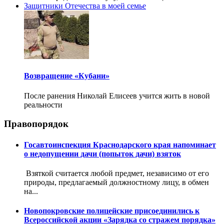
Защитники Отечества в моей семье
Возвращение «Кубани»
После ранения Николай Елисеев учится жить в новой
реальности
Правопорядок
Госавтоинспекция Краснодарского края напоминает
о недопущении дачи (попыток дачи) взяток
Взяткой считается любой предмет, независимо от его
природы, предлагаемый должностному лицу, в обмен
на...
Новопокровские полицейские присоединились к
Всероссийской акции «Зарядка со стражем порядка»