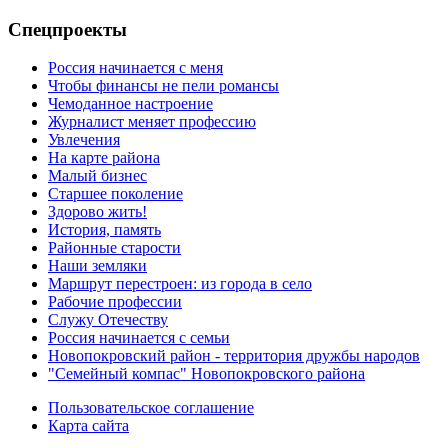
Спецпроекты
Россия начинается с меня
Чтобы финансы не пели романсы
Чемоданное настроение
Журналист меняет профессию
Увлечения
На карте района
Малый бизнес
Старшее поколение
Здорово жить!
История, память
Районные старости
Наши земляки
Маршрут перестроен: из города в село
Рабочие профессии
Служу Отечеству
Россия начинается с семьи
Новопокровский район - территория дружбы народов
"Семейный компас" Новопокровского района
Пользовательское соглашение
Карта сайта