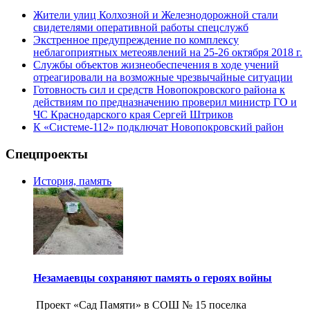
Жители улиц Колхозной и Железнодорожной стали
свидетелями оперативной работы спецслужб
Экстренное предупреждение по комплексу
неблагоприятных метеоявлений на 25-26 октября 2018 г.
Службы объектов жизнеобеспечения в ходе учений
отреагировали на возможные чрезвычайные ситуации
Готовность сил и средств Новопокровского района к
действиям по предназначению проверил министр ГО и
ЧС Краснодарского края Сергей Штриков
К «Системе-112» подключат Новопокровский район
Спецпроекты
История, память
Незамаевцы сохраняют память о героях войны
Проект «Сад Памяти» в СОШ № 15 поселка