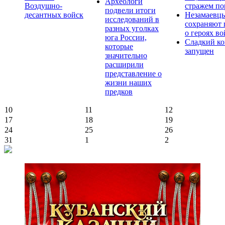
Археологи
Воздушно-
стражем по
подвели итоги
десантных войск
Незамаевц
исследований в
сохраняют 
разных уголках
о героях в
юга России,
Сладкий ко
которые
запущен
значительно
расширили
представление о
жизни наших
предков
10
11
12
17
18
19
24
25
26
31
1
2