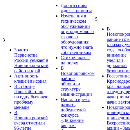
Дорога снова
ждет… ремонта
Изменения в
5
техническом
обслуживании
В
внутридомового
Новопокро
газового
районе гот
3
оборудования:
к началу у
что нужно знать
Золото
года, особо
собственникам
Первенства
внимание
Стихает жатва
России уезжает в
уделили
на полях
Новопокровский
дорожной
В
район и край
безопаснос
Новопокровском
Активность
Госавтоинс
районе
клещей высокая
Краснодарс
обновили
В станице
края напом
структуру
Плоской стало
о недопущ
администрации
на одну бытовую
дачи (попы
Настало время
проблему
дачи) взято
назвать
меньше
Новопокро
победителей
В
полицейск
конкурса
Новопокровской
присоедини
«Движение
вчера отметили
Всероссийс
вверх»!
96-летие
акции «Зар