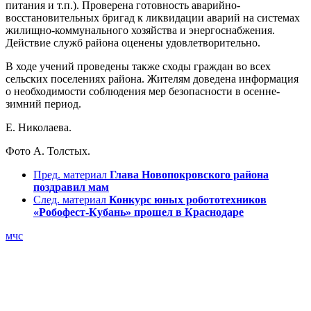
питания и т.п.). Проверена готовность аварийно-
восстановительных бригад к ликвидации аварий на системах
жилищно-коммунального хозяйства и энергоснабжения.
Действие служб района оценены удовлетворительно.
В ходе учений проведены также сходы граждан во всех
сельских поселениях района. Жителям доведена информация
о необходимости соблюдения мер безопасности в осенне-
зимний период.
Е. Николаева.
Фото А. Толстых.
Пред. материал
Глава Новопокровского района
поздравил мам
След. материал
Конкурс юных робототехников
«Робофест-Кубань» прошел в Краснодаре
мчс