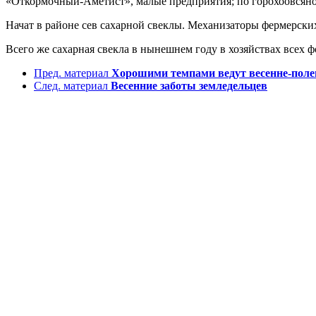
«Откормочный-Аметист», малые предприятия; по горохоовсян
Начат в районе сев сахарной свеклы. Механизаторы фермерских
Всего же сахарная свекла в нынешнем году в хозяйствах всех ф
Пред. материал
Хорошими темпами ведут весенне-пол
След. материал
Весенние заботы земледельцев