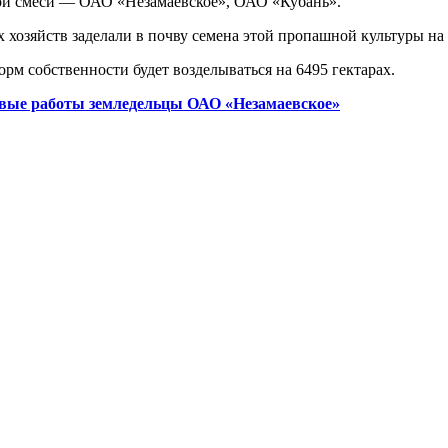
ой смеси ― ОАО «Незамаевское», ОАО «Кубань».
 хозяйств заделали в почву семена этой пропашной культуры на 
орм собственности будет возделываться на 6495 гектарах.
евые работы земледельцы ОАО «Незамаевское»