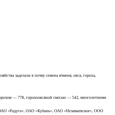
зяйства заделали в почву семена ячменя, овса, гороха,
 горохом ― 778, горохоовсяной смесью ― 542, многолетними
 ОАО «Радуга», ОАО «Кубань», ОАО «Незамаевское», ООО