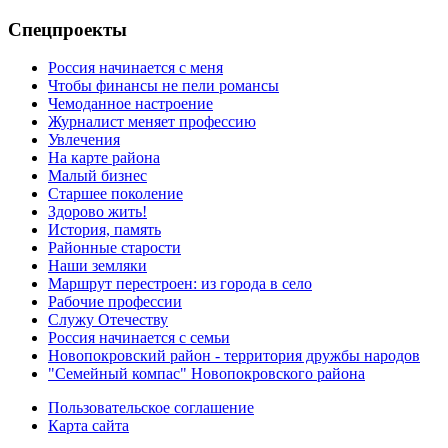
Спецпроекты
Россия начинается с меня
Чтобы финансы не пели романсы
Чемоданное настроение
Журналист меняет профессию
Увлечения
На карте района
Малый бизнес
Старшее поколение
Здорово жить!
История, память
Районные старости
Наши земляки
Маршрут перестроен: из города в село
Рабочие профессии
Служу Отечеству
Россия начинается с семьи
Новопокровский район - территория дружбы народов
"Семейный компас" Новопокровского района
Пользовательское соглашение
Карта сайта