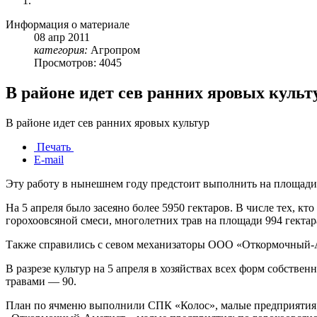
Информация о материале
08
апр
2011
категория:
Агропром
Просмотров: 4045
В районе идет сев ранних яровых культ
В районе идет сев ранних яровых культур
Печать
E-mail
Эту работу в нынешнем году предстоит выполнить на площади 
На 5 апреля было засеяно более 5950 гектаров. В числе тех, кто
горохоовсяной смеси, многолетних трав на площади 994 гектара,
Также справились с севом механизаторы ООО «Откормочный-
В разрезе культур на 5 апреля в хозяйствах всех форм собств
травами ― 90.
План по ячменю выполнили СПК «Колос», малые предприятия