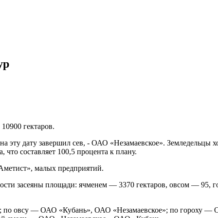
ур
10900 гектаров.
 на эту дату завершил сев, - ОАО «Незамаевское». Земледельцы хо
 что составляет 100,5 процента к плану.
Аметист», малых предприятий.
енности засеяны площади: ячменем ― 3370 гектаров, овсом ― 95,
; по овсу ― ОАО «Кубань», ОАО «Незамаевское»; по гороху ―