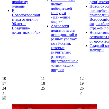
проблему
дачи) взято
назвать
меньше
Новопокро
победителей
В
полицейск
конкурса
Новопокровской
присоедини
«Движение
вчера отметили
Всероссийс
вверх»!
96-летие
акции «Зар
Археологи
Воздушно-
стражем по
подвели итоги
десантных войск
Незамаевц
исследований в
сохраняют 
разных уголках
о героях в
юга России,
Сладкий ко
которые
запущен
значительно
расширили
представление о
жизни наших
предков
10
11
12
17
18
19
24
25
26
31
1
2