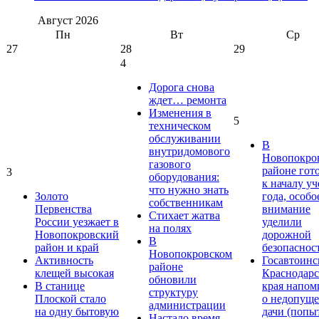
Август
2026
Пн
Вт
Ср
27
28
29
4
Дорога снова
ждет… ремонта
Изменения в
5
техническом
обслуживании
В
внутридомового
Новопокро
газового
районе гот
3
оборудования:
к началу у
что нужно знать
Золото
года, особо
собственникам
Первенства
внимание
Стихает жатва
России уезжает в
уделили
на полях
Новопокровский
дорожной
В
район и край
безопаснос
Новопокровском
Активность
Госавтоинс
районе
клещей высокая
Краснодарс
обновили
В станице
края напом
структуру
Плоской стало
о недопущ
администрации
на одну бытовую
дачи (попы
Настало время