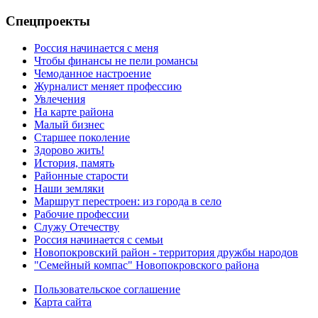
Спецпроекты
Россия начинается с меня
Чтобы финансы не пели романсы
Чемоданное настроение
Журналист меняет профессию
Увлечения
На карте района
Малый бизнес
Старшее поколение
Здорово жить!
История, память
Районные старости
Наши земляки
Маршрут перестроен: из города в село
Рабочие профессии
Служу Отечеству
Россия начинается с семьи
Новопокровский район - территория дружбы народов
"Семейный компас" Новопокровского района
Пользовательское соглашение
Карта сайта