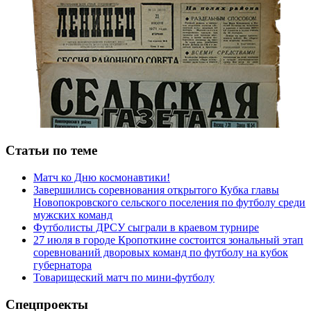
Статьи по теме
Матч ко Дню космонавтики!
Завершились соревнования открытого Кубка главы
Новопокровского сельского поселения по футболу среди
мужских команд
Футболисты ДРСУ сыграли в краевом турнире
27 июля в городе Кропоткине состоится зональный этап
соревнований дворовых команд по футболу на кубок
губернатора
Товарищеский матч по мини-футболу
Спецпроекты