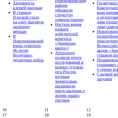
Новопокровском
Активность
Госавтоинс
районе
клещей высокая
Краснодарс
обновили
В станице
края напом
структуру
Плоской стало
о недопущ
администрации
на одну бытовую
дачи (попы
Настало время
проблему
дачи) взято
назвать
меньше
Новопокро
победителей
В
полицейск
конкурса
Новопокровской
присоедини
«Движение
вчера отметили
Всероссийс
вверх»!
96-летие
акции «Зар
Археологи
Воздушно-
стражем по
подвели итоги
десантных войск
Незамаевц
исследований в
сохраняют 
разных уголках
о героях в
юга России,
Сладкий ко
которые
запущен
значительно
расширили
представление о
жизни наших
предков
10
11
12
17
18
19