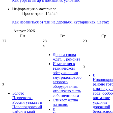
Как убрать загар в домашних условиях
Информация о материале
Просмотров: 142525
Как избавиться от тли на деревьях, кустарниках, цветах
Август
2026
Пн
Вт
Ср
27
28
29
4
Дорога снова
ждет… ремонта
Изменения в
5
техническом
обслуживании
В
внутридомового
Новопокро
газового
районе гот
3
оборудования:
к началу у
что нужно знать
Золото
года, особо
собственникам
Первенства
внимание
Стихает жатва
России уезжает в
уделили
на полях
Новопокровский
дорожной
В
район и край
безопаснос