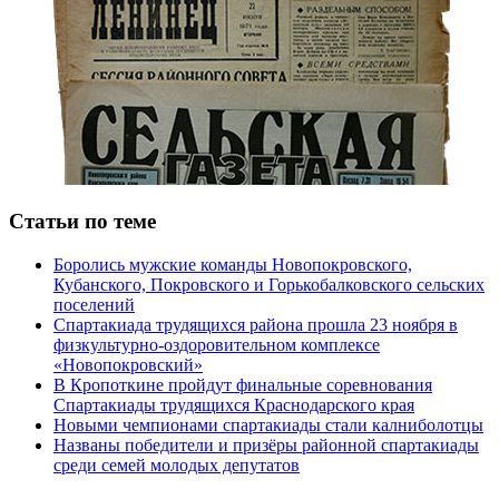
Статьи по теме
Боролись мужские команды Новопокровского,
Кубанского, Покровского и Горькобалковского сельских
поселений
Спартакиада трудящихся района прошла 23 ноября в
физкультурно-оздоровительном комплексе
«Новопокровский»
В Кропоткине пройдут финальные соревнования
Спартакиады трудящихся Краснодарского края
Новыми чемпионами спартакиады стали калниболотцы
Названы победители и призёры районной спартакиады
среди семей молодых депутатов