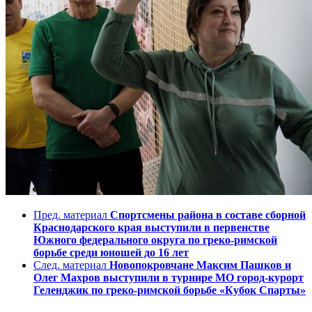
Пред. материал
Спортсмены района в составе сборной
Краснодарского края выступили в первенстве
Южного федерального округа по греко-римской
борьбе среди юношей до 16 лет
След. материал
Новопокровчане Максим Пашков и
Олег Махров выступили в турнире МО город-курорт
Геленджик по греко-римской борьбе «Кубок Спарты»