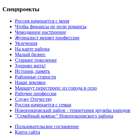
Спецпроекты
Россия начинается с меня
Чтобы финансы не пели романсы
Чемоданное настроение
Журналист меняет профессию
Увлечения
На карте района
Малый бизнес
Старшее поколение
Здорово жить!
История, память
Районные старости
Наши земляки
Маршрут перестроен: из города в село
Рабочие профессии
Служу Отечеству
Россия начинается с семьи
Новопокровский район - территория дружбы народов
"Семейный компас" Новопокровского района
Пользовательское соглашение
Карта сайта