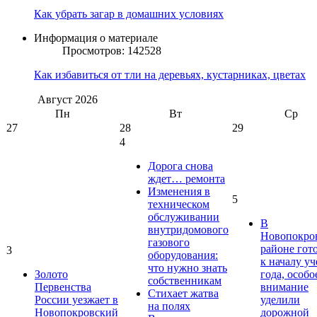
Как убрать загар в домашних условиях
Информация о материале
Просмотров: 142528
Как избавиться от тли на деревьях, кустарниках, цветах
Август
2026
Пн
Вт
Ср
27
28
29
4
Дорога снова
ждет… ремонта
Изменения в
5
техническом
обслуживании
В
внутридомового
Новопокро
газового
районе гот
3
оборудования:
к началу у
что нужно знать
Золото
года, особо
собственникам
Первенства
внимание
Стихает жатва
России уезжает в
уделили
на полях
Новопокровский
дорожной