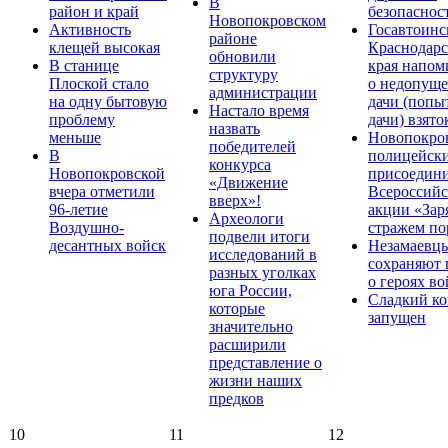
В
район и край
безопаснос
Новопокровском
Активность
Госавтоинс
районе
клещей высокая
Краснодарс
обновили
В станице
края напом
структуру
Плоской стало
о недопущ
администрации
на одну бытовую
дачи (попы
Настало время
проблему
дачи) взято
назвать
меньше
Новопокро
победителей
В
полицейск
конкурса
Новопокровской
присоедини
«Движение
вчера отметили
Всероссийс
вверх»!
96-летие
акции «Зар
Археологи
Воздушно-
стражем по
подвели итоги
десантных войск
Незамаевц
исследований в
сохраняют 
разных уголках
о героях в
юга России,
Сладкий ко
которые
запущен
значительно
расширили
представление о
жизни наших
предков
10
11
12