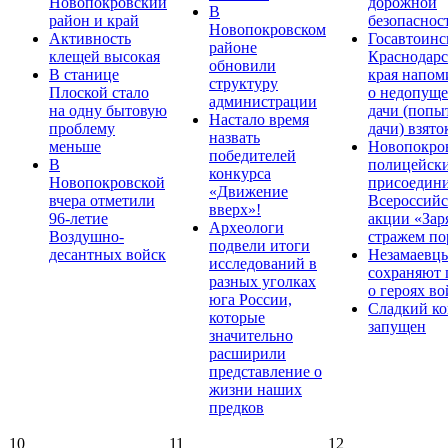
Новопокровский
дорожной
В
район и край
безопаснос
Новопокровском
Активность
Госавтоинс
районе
клещей высокая
Краснодарс
обновили
В станице
края напом
структуру
Плоской стало
о недопущ
администрации
на одну бытовую
дачи (попы
Настало время
проблему
дачи) взято
назвать
меньше
Новопокро
победителей
В
полицейск
конкурса
Новопокровской
присоедини
«Движение
вчера отметили
Всероссийс
вверх»!
96-летие
акции «Зар
Археологи
Воздушно-
стражем по
подвели итоги
десантных войск
Незамаевц
исследований в
сохраняют 
разных уголках
о героях в
юга России,
Сладкий ко
которые
запущен
значительно
расширили
представление о
жизни наших
предков
10
11
12