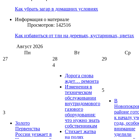
Как убрать загар в домашних условиях
Информация о материале
Просмотров: 142516
Как избавиться от тли на деревьях, кустарниках, цветах
Август
2026
Пн
Вт
Ср
27
28
29
4
Дорога снова
ждет… ремонта
Изменения в
5
техническом
обслуживании
В
внутридомового
Новопокро
газового
районе гот
3
оборудования:
к началу у
что нужно знать
Золото
года, особо
собственникам
Первенства
внимание
Стихает жатва
России уезжает в
уделили
на полях