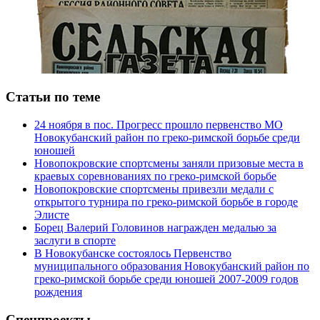
Статьи по теме
24 ноября в пос. Прогресс прошло первенство МО
Новокубанский район по греко-римской борьбе среди
юношей
Новопокровские спортсмены заняли призовые места в
краевых соревнованиях по греко-римской борьбе
Новопокровские спортсмены привезли медали с
открытого турнира по греко-римской борьбе в городе
Элисте
Борец Валерий Головинов награжден медалью за
заслуги в спорте
В Новокубанске состоялось Первенство
муниципального образования Новокубанский район по
греко-римской борьбе среди юношей 2007-2009 годов
рождения
Спецпроекты