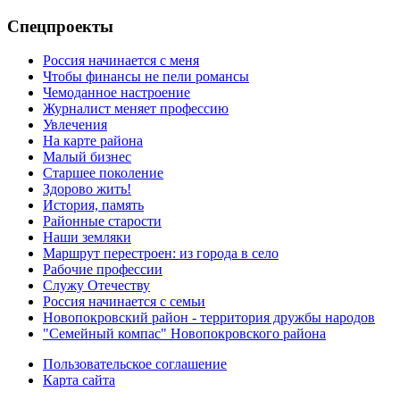
Спецпроекты
Россия начинается с меня
Чтобы финансы не пели романсы
Чемоданное настроение
Журналист меняет профессию
Увлечения
На карте района
Малый бизнес
Старшее поколение
Здорово жить!
История, память
Районные старости
Наши земляки
Маршрут перестроен: из города в село
Рабочие профессии
Служу Отечеству
Россия начинается с семьи
Новопокровский район - территория дружбы народов
"Семейный компас" Новопокровского района
Пользовательское соглашение
Карта сайта