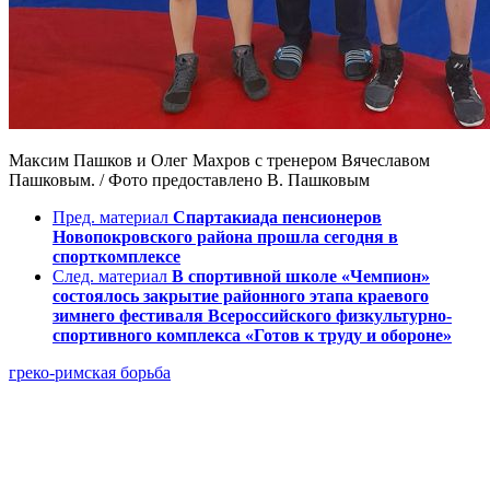
Максим Пашков и Олег Махров с тренером Вячеславом
Пашковым. / Фото предоставлено В. Пашковым
Пред. материал
Спартакиада пенсионеров
Новопокровского района прошла сегодня в
спорткомплексе
След. материал
В спортивной школе «Чемпион»
состоялось закрытие районного этапа краевого
зимнего фестиваля Всероссийского физкультурно-
спортивного комплекса «Готов к труду и обороне»
греко-римская борьба