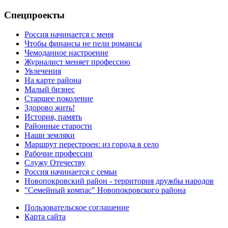
Спецпроекты
Россия начинается с меня
Чтобы финансы не пели романсы
Чемоданное настроение
Журналист меняет профессию
Увлечения
На карте района
Малый бизнес
Старшее поколение
Здорово жить!
История, память
Районные старости
Наши земляки
Маршрут перестроен: из города в село
Рабочие профессии
Служу Отечеству
Россия начинается с семьи
Новопокровский район - территория дружбы народов
"Семейный компас" Новопокровского района
Пользовательское соглашение
Карта сайта