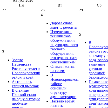
Август
2026
Пн
Вт
Ср
27
28
29
4
Дорога снова
ждет… ремонта
Изменения в
5
техническом
обслуживании
В
внутридомового
Новопокро
газового
районе гот
3
оборудования:
к началу у
что нужно знать
Золото
года, особо
собственникам
Первенства
внимание
Стихает жатва
России уезжает в
уделили
на полях
Новопокровский
дорожной
В
район и край
безопаснос
Новопокровском
Активность
Госавтоинс
районе
клещей высокая
Краснодарс
обновили
В станице
края напом
структуру
Плоской стало
о недопущ
администрации
на одну бытовую
дачи (попы
Настало время
проблему
дачи) взято
назвать
меньше
Новопокро