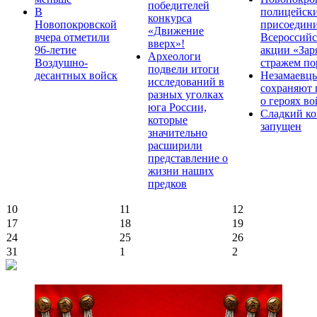
победителей
В
полицейск
конкурса
Новопокровской
присоедини
«Движение
вчера отметили
Всероссийс
вверх»!
96-летие
акции «Зар
Археологи
Воздушно-
стражем по
подвели итоги
десантных войск
Незамаевц
исследований в
сохраняют 
разных уголках
о героях в
юга России,
Сладкий ко
которые
запущен
значительно
расширили
представление о
жизни наших
предков
10
11
12
17
18
19
24
25
26
31
1
2