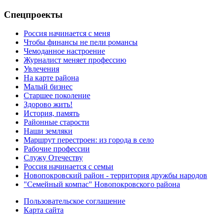
Спецпроекты
Россия начинается с меня
Чтобы финансы не пели романсы
Чемоданное настроение
Журналист меняет профессию
Увлечения
На карте района
Малый бизнес
Старшее поколение
Здорово жить!
История, память
Районные старости
Наши земляки
Маршрут перестроен: из города в село
Рабочие профессии
Служу Отечеству
Россия начинается с семьи
Новопокровский район - территория дружбы народов
"Семейный компас" Новопокровского района
Пользовательское соглашение
Карта сайта