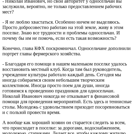
- Николай Иванович, но свой авторитет у односельчан вы
заслужили, вероятно, не только предоставлением рабочих
мест?
- Я не люблю хвастаться. Особенно ничем не выделяюсь.
Просто добросовестно работаю на этой земле, живу в этом
поселке. Знаю все трудности и проблемы односельчан. И
почему бы им не помочь, если есть такая возможность?
Конечно, глава КФХ поскромничал. Односельчане дополнили
портрет главы фермерского хозяйства.
- Благодаря его помощи в нашем маленьком поселке удалось
восстановить местный клуб. Когда там был руководитель,
учреждение культуры работало каждый день. Сегодня мы
иногда собираемся своим небольшим творческим
коллективом. Иногда просто поем для души, иногда
готовимся к проведению праздников для односельчан.
Николай Иванович никогда не отказывает в финансовой
помощи для проведения мероприятий. Есть здесь и теннисные
столы. Молодежь с удовольствием приходит посоревноваться
и с пользой провести время.
А вообще как хороший хозяин он старается следить за всем,
что происходит в поселке: за дорогами, водоснабжением,
молодежью, стариками. Делает все, чтобы каждому жителю