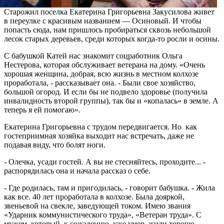
Старожил поселка Екатерина Григорьевна Закусилова живет
в переулке с красивым названием — Осиновый. И чтобы
попасть сюда, нам пришлось пробираться сквозь небольшой
лесок старых деревьев, среди которых когда-то росли и осины.
С бабушкой Катей нас знакомит соцработник Ольга
Нестерова, которая обслуживает ветерана на дому. «Очень
хорошая женщина, добрая, всю жизнь в местном колхозе
проработала, - рассказывает она. - Были свое хозяйство,
большой огород. И если бы не подвело здоровье (получила
инвалидность второй группы), так бы и «копалась» в земле. А
теперь я ей помогаю».
Екатерина Григорьевна с трудом передвигается. Но как
гостеприимная хозяйка выходит нас встречать, даже не
подавая виду, что болят ноги.
- Олечка, усади гостей. А вы не стесняйтесь, проходите... -
распорядилась она и начала рассказ о себе.
- Где родилась, там и пригодилась, - говорит бабушка. - Жила
как все. 40 лет проработала в колхозе. Была дояркой,
звеньевой на свекле, заведующей током. Имею звания
«Ударник коммунистического труда», «Ветеран труда». С
мужем, который, к сожалению, уже умер, жили хорошо.