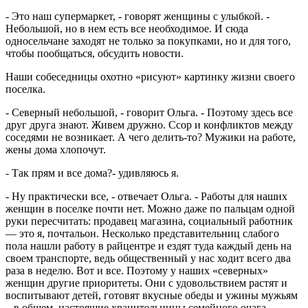
- Это наш супермаркет, - говорят женщины с улыбкой. -
Небольшой, но в нем есть все необходимое. И сюда
односельчане заходят не только за покупками, но и для того,
чтобы пообщаться, обсудить новости.
Наши собеседницы охотно «рисуют» картинку жизни своего
поселка.
- Северный небольшой, - говорит Ольга. - Поэтому здесь все
друг друга знают. Живем дружно. Ссор и конфликтов между
соседями не возникает. А чего делить-то? Мужики на работе,
жены дома хлопочут.
- Так прям и все дома?- удивляюсь я.
- Ну практически все, - отвечает Ольга. - Работы для наших
женщин в поселке почти нет. Можно даже по пальцам одной
руки пересчитать: продавец магазина, социальный работник
— это я, почтальон. Несколько представительниц слабого
пола нашли работу в райцентре и ездят туда каждый день на
своем транспорте, ведь общественный у нас ходит всего два
раза в неделю. Вот и все. Поэтому у наших «северных»
женщин другие приоритеты. Они с удовольствием растят и
воспитывают детей, готовят вкусные обеды и ужины мужьям
– в общем, настоящие хранительницы семейного очага.