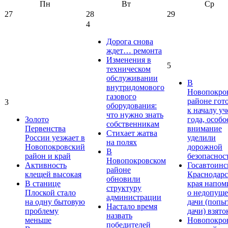
Пн
Вт
Ср
27
28
29
4
Дорога снова
ждет… ремонта
Изменения в
5
техническом
обслуживании
В
внутридомового
Новопокро
газового
районе гот
3
оборудования:
к началу у
что нужно знать
Золото
года, особо
собственникам
Первенства
внимание
Стихает жатва
России уезжает в
уделили
на полях
Новопокровский
дорожной
В
район и край
безопаснос
Новопокровском
Активность
Госавтоинс
районе
клещей высокая
Краснодарс
обновили
В станице
края напом
структуру
Плоской стало
о недопущ
администрации
на одну бытовую
дачи (попы
Настало время
проблему
дачи) взято
назвать
меньше
Новопокро
победителей