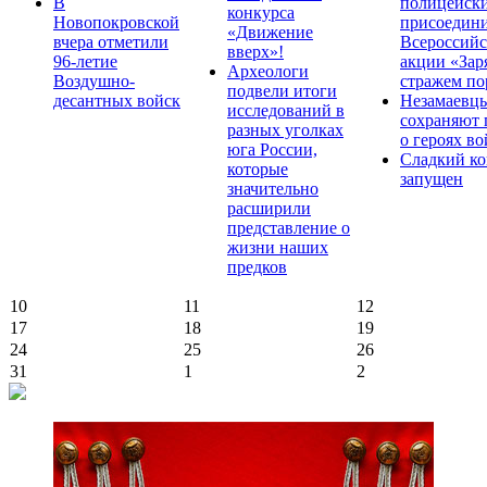
В
полицейск
конкурса
Новопокровской
присоедини
«Движение
вчера отметили
Всероссийс
вверх»!
96-летие
акции «Зар
Археологи
Воздушно-
стражем по
подвели итоги
десантных войск
Незамаевц
исследований в
сохраняют 
разных уголках
о героях в
юга России,
Сладкий ко
которые
запущен
значительно
расширили
представление о
жизни наших
предков
10
11
12
17
18
19
24
25
26
31
1
2